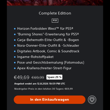
i
t
i
Complete Edition
o
n
PS5
Horizon Forbidden West™ für PS5®
"Burning Shores"-Erweiterung für PS5®
Carja-Behemoth-Elite-Outfit & -Bogen
Nora-Donner-Elite-Outfit & -Schleuder
Digitales Artbook, Comic & Soundtrack
Ingame-Rohstoffpaket
Pose und Gesichtsbemalung (Fotomodus)
Apex-Krallenschreiter-Streit-Figur
€49,69
€69,99
Spare 29 %
Preisnachlass gegenüber dem Originalpreis von
Angebot endet am 12.8.2026 10:59 PM UTC
Niedrigster Preis in den letzten 30 Tagen: €69,99
In den Einkaufswagen