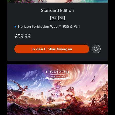
t
i
Standard Edition
o
n
PS4
PS5
Horizon Forbidden West™ PS5 & PS4
€59,99
In den Einkaufswagen
C
o
m
p
l
e
t
e
E
d