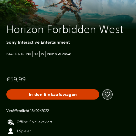
Horizon Forbidden West
Sony Interactive Entertainment
Erhältlich für
PS5
PS4
PC
PS5 PRO ENHANCED
€59,99
In den Einkaufswagen
Veröffentlicht 18/02/2022
Offline-Spiel aktiviert
1 Spieler