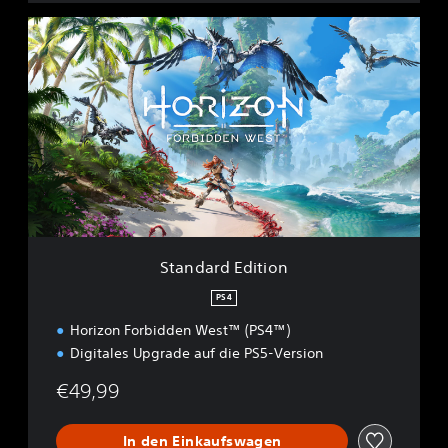
S
t
a
n
d
a
r
d
E
d
i
t
i
Standard Edition
o
n
PS4
Horizon Forbidden West™ (PS4™)
Digitales Upgrade auf die PS5-Version
€49,99
In den Einkaufswagen