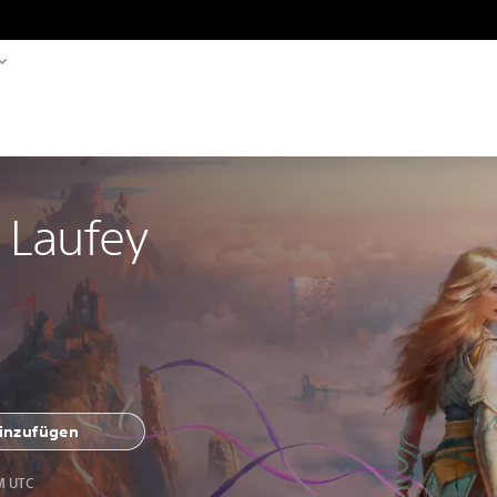
 Laufey
hinzufügen
M UTC