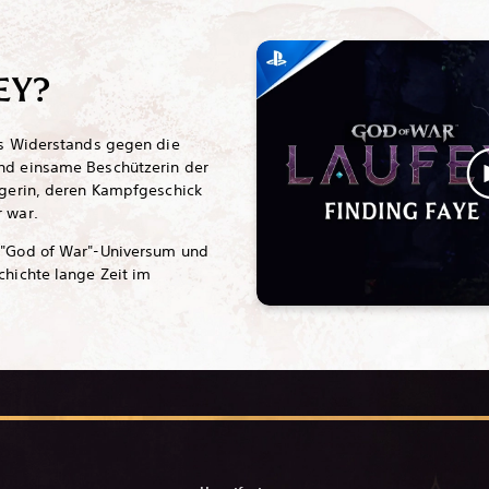
EY?
des Widerstands gegen die
und einsame Beschützerin der
iegerin, deren Kampfgeschick
r war.
s "God of War"-Universum und
chichte lange Zeit im