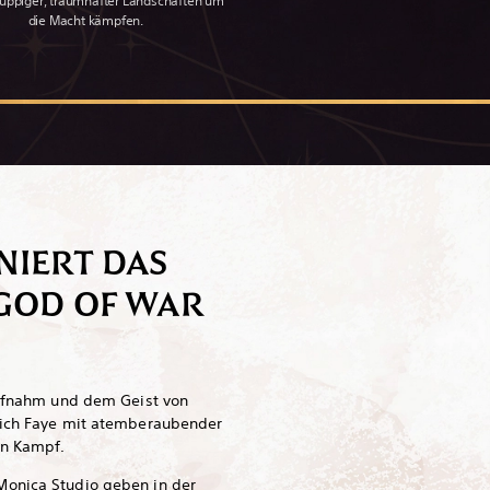
 üppiger, traumhafter Landschaften um
die Macht kämpfen.
NIERT DAS
GOD OF WAR
aufnahm und dem Geist von
sich Faye mit atemberaubender
en Kampf.
Monica Studio geben in der