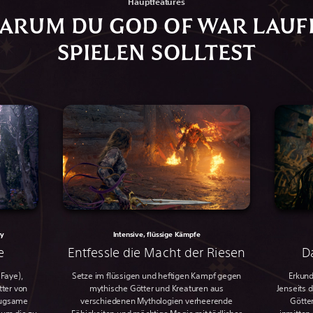
Hauptfeatures
ARUM DU GOD OF WAR LAUF
SPIELEN SOLLTEST
ry
Intensive, flüssige Kämpfe
e
Entfessle die Macht der Riesen
D
 Faye),
Setze im flüssigen und heftigen Kampf gegen
Erkun
tter von
mythische Götter und Kreaturen aus
Jenseits 
beugsame
verschiedenen Mythologien verheerende
Götter