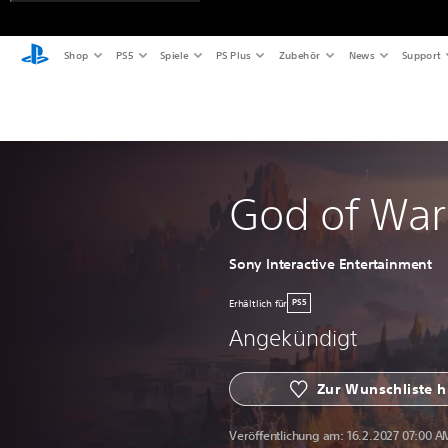
Shop
PS5
Spiele
PS Plus
Zubehör
News
Support
God of War
Sony Interactive Entertainment
Erhältlich für
PS5
Angekündigt
Zur Wunschliste 
Veröffentlichung am:
16.2.2027 07:00 A