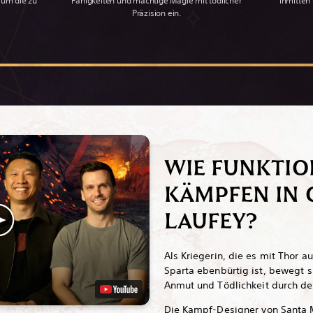
, um die zu
Fähigkeiten und mächtige Magie mit tödlicher
inmitten
Präzision ein.
WIE FUNKTIO
KÄMPFEN IN 
LAUFEY?
Als Kriegerin, die es mit Thor 
Sparta ebenbürtig ist, bewegt 
Anmut und Tödlichkeit durch d
Die Kampf-Designer von Santa 