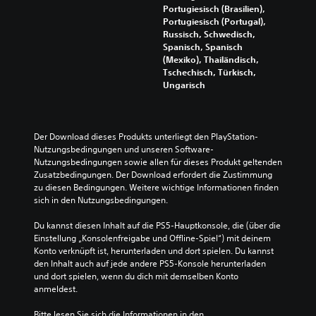
r
i
u
n
Portugiesisch (Brasilien),
d
v
s
f
Portugiesisch (Portugal),
i
i
a
ü
Russisch, Schwedisch,
e
e
l
r
Spanisch, Spanisch
H
r
l
d
(Mexiko), Thailändisch,
a
e
e
i
Tschechisch, Türkisch,
u
n
n
e
Ungarisch
p
.
R
U
t
i
m
s
c
k
V
t
h
e
Der Download dieses Produkts unterliegt den PlayStation-
e
o
t
h
Nutzungsbedingungen und unseren Software-
r
r
u
r
Nutzungsbedingungen sowie allen für dieses Produkt geltenden 
e
y
n
d
Zusatzbedingungen. Der Download erfordert die Zustimmung 
u
i
g
e
zu diesen Bedingungen. Weitere wichtige Informationen finden 
n
n
e
r
sich in den Nutzungsbedingungen.
d
f
n
S
d
z
a
t
Du kannst diesen Inhalt auf die PS5-Hauptkonsole, die (über die 
i
u
i
c
Einstellung „Konsolenfreigabe und Offline-Spiel“) mit deinem 
e
k
c
Konto verknüpft ist, herunterladen und dort spielen. Du kannst 
h
w
o
k
den Inhalt auch auf jede andere PS5-Konsole herunterladen 
t
i
m
b
und dort spielen, wenn du dich mit demselben Konto 
e
c
m
e
anmeldest.
z
h
e
w
t
e
n
e
Bitte lesen Sie sich die Informationen in den 