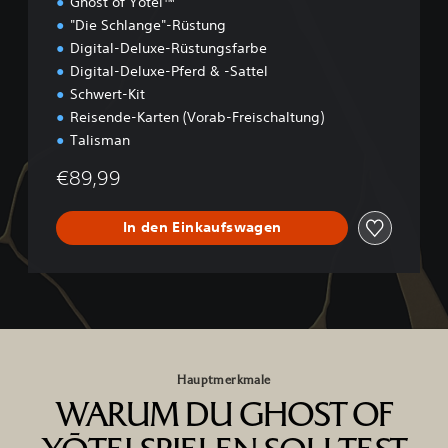
Ghost of Yōtei™
i
"Die Schlange"-Rüstung
t
Digital-Deluxe-Rüstungsfarbe
i
o
Digital-Deluxe-Pferd & -Sattel
n
Schwert-Kit
Reisende-Karten (Vorab-Freischaltung)
Talisman
€89,99
In den Einkaufswagen
Hauptmerkmale
WARUM DU GHOST OF