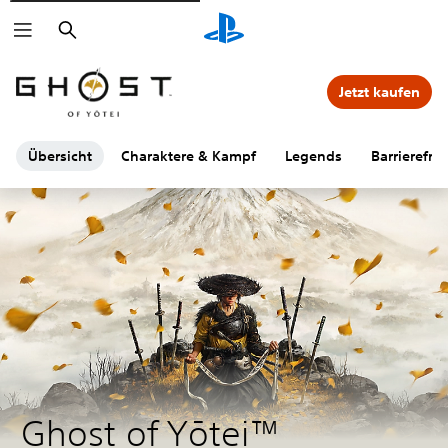
Suchen
Jetzt kaufen
Übersicht
Charaktere & Kampf
Legends
Barrierefrei
Ghost of Yōtei™