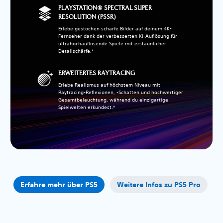
PLAYSTATION® SPECTRAL SUPER
RESOLUTION (PSSR)
Erlebe gestochen scharfe Bilder auf deinem 4K-
Fernseher dank der verbesserten KI-Auflösung für
ultrahochauflösende Spiele mit erstaunlicher
Detailschärfe.*
ERWEITERTES RAYTRACING
Erlebe Realismus auf höchstem Niveau mit
Raytracing-Reflexionen, -Schatten und hochwertiger
Gesamtbeleuchtung, während du einzigartige
Spielwelten erkundest.*
Erfahre mehr über PS5
Weitere Infos zu PS5 Pro