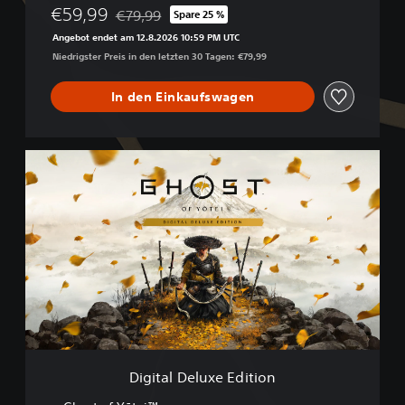
€59,99
€79,99
Spare 25 %
Preisnachlass gegenüber dem Originalpreis von
Angebot endet am 12.8.2026 10:59 PM UTC
Niedrigster Preis in den letzten 30 Tagen: €79,99
In den Einkaufswagen
D
i
g
i
t
a
l
D
e
l
u
x
e
Digital Deluxe Edition
E
d