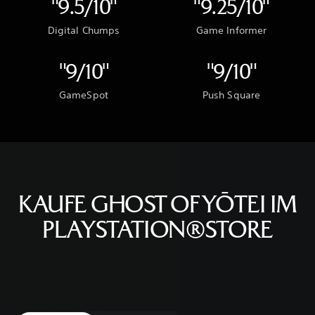
"9.5/10"
"9.25/10"
Digital Chumps
Game Informer
"9/10"
"9/10"
GameSpot
Push Square
KAUFE GHOST OF YŌTEI IM
PLAYSTATION®STORE