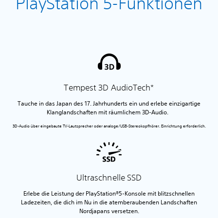
PlayStation 5-Funktionen
Tempest 3D AudioTech*
Tauche in das Japan des 17. Jahrhunderts ein und erlebe einzigartige
Klanglandschaften mit räumlichem 3D-Audio.
3D-Audio über eingebaute TV-Lautsprecher oder analoge/USB-Stereokopfhörer. Einrichtung erforderlich.
Ultraschnelle SSD
Erlebe die Leistung der PlayStation®5-Konsole mit blitzschnellen
Ladezeiten, die dich im Nu in die atemberaubenden Landschaften
Nordjapans versetzen.