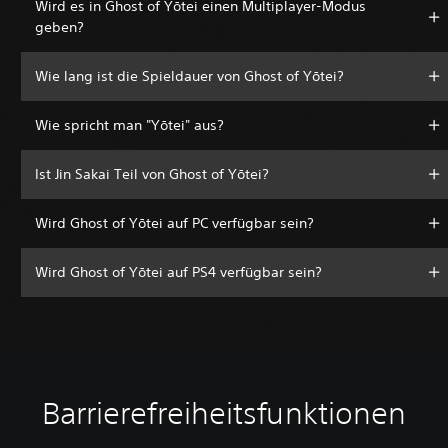
Wird es in Ghost of Yōtei einen Multiplayer-Modus
geben?
Wie lang ist die Spieldauer von Ghost of Yōtei?
Wie spricht man "Yōtei" aus?
Ist Jin Sakai Teil von Ghost of Yōtei?
Wird Ghost of Yōtei auf PC verfügbar sein?
Wird Ghost of Yōtei auf PS4 verfügbar sein?
Barrierefreiheitsfunktionen
S
L
S
A
A
i
a
p
n
n