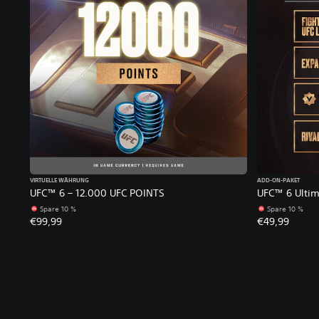
VIRTUELLE WÄHRUNG
ADD-ON-PAKET
UFC™ 6 – 12.000 UFC POINTS
UFC™ 6 Ulti
Spare 10 %
Spare 10 %
€99,99
€49,99