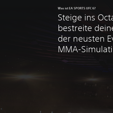
Was ist EA SPORTS UFC 6?
Steige ins Oc
bestreite dei
der neusten E
MMA-Simulati