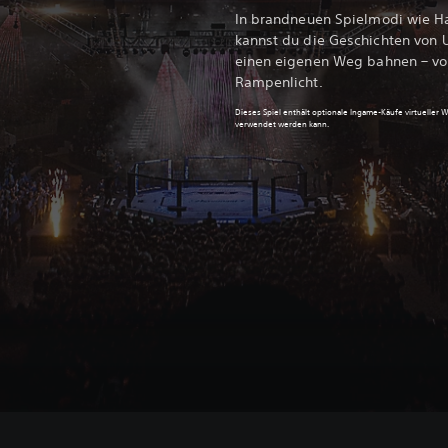
In brandneuen Spielmodi wie H
kannst du die Geschichten von 
einen eigenen Weg bahnen – vo
Rampenlicht.
Dieses Spiel enthält optionale Ingame-Käufe virtueller 
verwendet werden kann.