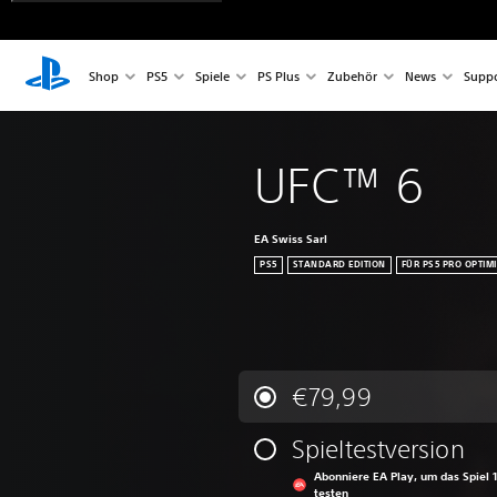
Shop
PS5
Spiele
PS Plus
Zubehör
News
Suppo
UFC™ 6
EA Swiss Sarl
PS5
STANDARD EDITION
FÜR PS5 PRO OPTIMI
€79,99
Spieltestversion
Abonniere EA Play, um das Spiel 1
testen