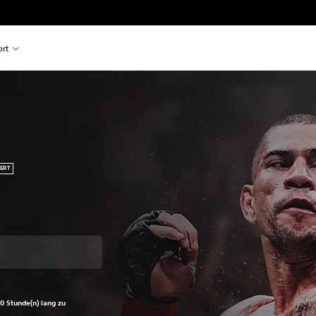
rt
ERT
0 Stunde(n) lang zu