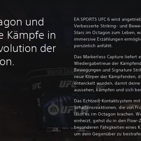
tagon und
EA SPORTS UFC 6 wird angetri
Verbesserte Striking- und Bew
ne Kämpfe in
Stars im Octagon zum Leben, w
immersive Erzählungen ermöglic
volution der
persönlich anfühlt.
Das Markerless Capture liefert
on.
Wiedergabetreue der Kämpfend
Bewegungen und Signature Stri
neue Körper der Kämpfenden, d
entwickelt wurden, damit deine 
aussehen, kämpfen und sich be
Das Echtzeit-Kontaktsystem mit
Schadensreaktionen, die von Fr
lässt es im Octagon krachen. W
einheizt, gehst du in den Flow-
besonderen Fähigkeiten eines 
um dein Gegenüber zu bestrafe