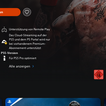
en
Unterstützung von Remote Play
Das Cloud-Streaming auf der
PS5 und dem PS Portal wird nur
bei vorhandenem Premium-
Abonnement unterstützt
PS5-Version
Für PS5 Pro optimiert
Alle anzeigen