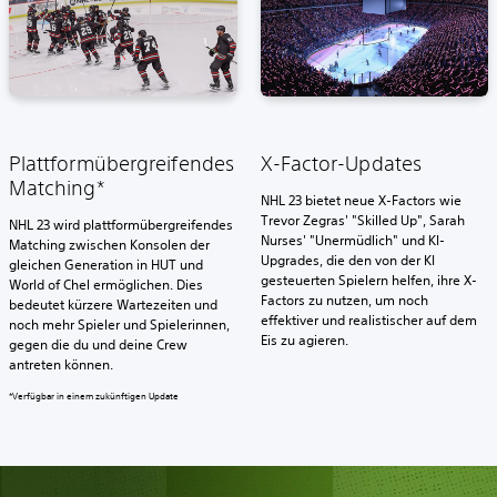
Plattformübergreifendes
X-Factor-Updates
Matching*
NHL 23 bietet neue X-Factors wie
Trevor Zegras' "Skilled Up", Sarah
NHL 23 wird plattformübergreifendes
Nurses' "Unermüdlich" und KI-
Matching zwischen Konsolen der
Upgrades, die den von der KI
gleichen Generation in HUT und
gesteuerten Spielern helfen, ihre X-
World of Chel ermöglichen. Dies
Factors zu nutzen, um noch
bedeutet kürzere Wartezeiten und
effektiver und realistischer auf dem
noch mehr Spieler und Spielerinnen,
Eis zu agieren.
gegen die du und deine Crew
antreten können.
*Verfügbar in einem zukünftigen Update