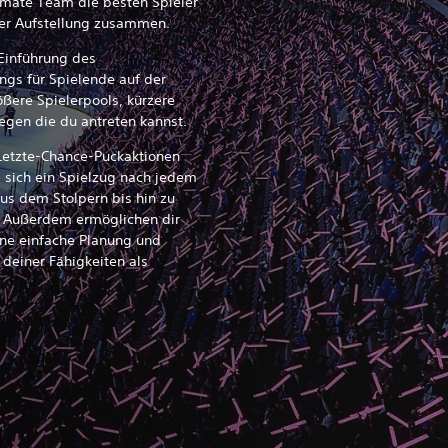
mate Team die besten Spieler
iner Aufstellung zusammen.
 Einführung des
ngs für Spielende auf der
ßere Spielerpools, kürzere
gen die du antreten kannst.
Letzte-Chance-Puckaktionen
ie sich ein Spielzug nach jedem
aus dem Stolpern bis hin zu
. Außerdem ermöglichen dir
ine einfache Planung und
deiner Fähigkeiten als