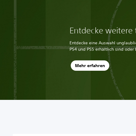
Entdecke weitere t
Entdecke eine Auswahl unglaublich
PS4 und PS5 erhältlich sind oder 
Mehr erfahren
S
M
A
S
T
i
o
n
t
e
c
n
p
e
x