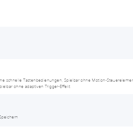
ohne schnelle Tastenbedienungen, Spielbar ohne Motion-Steuereleme
pielbar ohne adaptiven Trigger-Effekt
Speichern