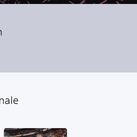
m
male