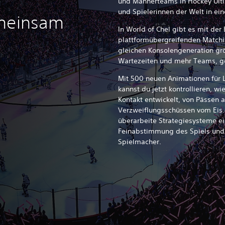
und Männerteams in Hockey Ulti
und Spielerinnen der Welt in e
emeinsam
In World of Chel gibt es mit der
plattformübergreifenden Matchi
gleichen Konsolengeneration grö
Wartezeiten und mehr Teams, ge
Mit 500 neuen Animationen für 
kannst du jetzt kontrollieren, w
Kontakt entwickelt, von Pässen 
Verzweiflungsschüssen vom Eis
überarbeite Strategiesysteme e
Feinabstimmung des Spiels und 
Spielmacher.