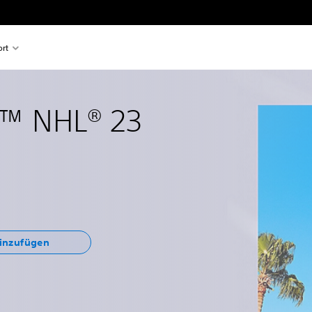
rt
™ NHL® 23
hinzufügen