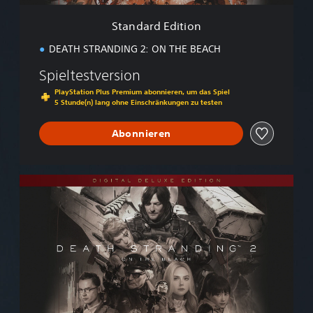
t
i
Standard Edition
o
n
DEATH STRANDING 2: ON THE BEACH
Spieltestversion
PlayStation Plus Premium abonnieren, um das Spiel
5 Stunde(n) lang ohne Einschränkungen zu testen
Abonnieren
D
i
g
i
t
a
l
D
e
l