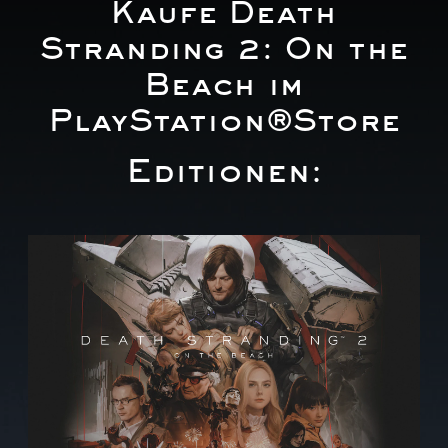
Kaufe Death
Stranding 2: On the
Beach im
PlayStation®Store
Editionen:
S
t
a
n
d
a
r
d
E
d
i