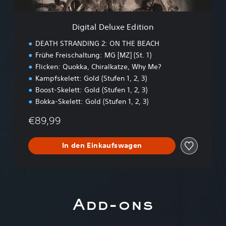
u
x
e
Digital Deluxe Edition
E
d
DEATH STRANDING 2: ON THE BEACH
i
Frühe Freischaltung: MG [MZ] (St. 1)
t
Flicken: Quokka, Chiralkatze, Why Me?
i
o
Kampfskelett: Gold (Stufen 1, 2, 3)
n
Boost-Skelett: Gold (Stufen 1, 2, 3)
Bokka-Skelett: Gold (Stufen 1, 2, 3)
€89,99
In den Einkaufswagen
Add-ons