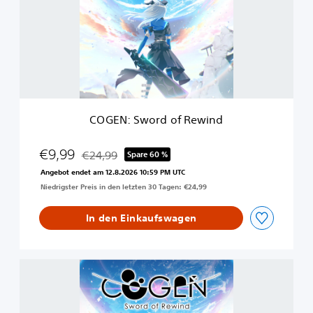
N
:
S
w
o
r
d
o
f
COGEN: Sword of Rewind
R
e
w
€9,99
€24,99
Spare 60 %
Preisnachlass gegenüber dem Originalpreis von €
i
Angebot endet am 12.8.2026 10:59 PM UTC
n
Niedrigster Preis in den letzten 30 Tagen: €24,99
d
In den Einkaufswagen
C
O
G
E