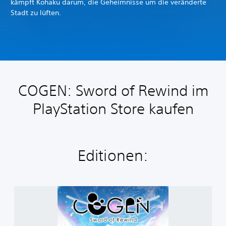
kämpft Kohaku darum, die Geheimnisse um die veränderte
Stadt zu lüften.
COGEN: Sword of Rewind im
PlayStation Store kaufen
Editionen:
C
O
G
E