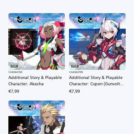
i
s
s
i
o
n
(
D
e
m
o
PS4
PS4
)
CHARAKTER
CHARAKTER
Additional Story & Playable
Additional Story & Playable
Character: Akasha
Character: Copen (Gunvolt
Chronicles: Luminous
€7,99
€7,99
Avenger iX 2