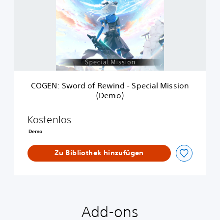
N
:
S
w
o
r
d
o
f
COGEN: Sword of Rewind - Special Mission
R
(Demo)
e
w
i
Kostenlos
n
Demo
d
-
Zu Bibliothek hinzufügen
S
p
e
c
i
a
Add-ons
l
M