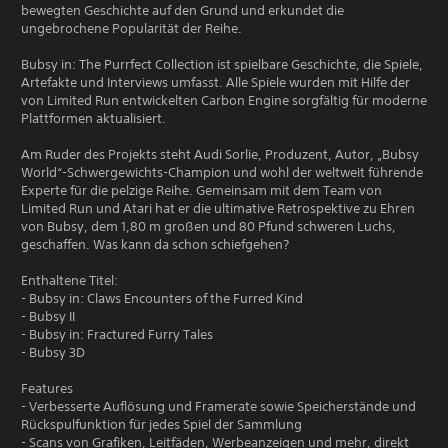
bewegten Geschichte auf den Grund und erkundet die
ungebrochene Popularität der Reihe.
Bubsy in: The Purrfect Collection ist spielbare Geschichte, die Spiele,
Artefakte und Interviews umfasst. Alle Spiele wurden mit Hilfe der
von Limited Run entwickelten Carbon Engine sorgfältig für moderne
Plattformen aktualisiert.
Am Ruder des Projekts steht Audi Sorlie, Produzent, Autor, „Bubsy
World“-Schwergewichts-Champion und wohl der weltweit führende
Experte für die pelzige Reihe. Gemeinsam mit dem Team von
Limited Run und Atari hat er die ultimative Retrospektive zu Ehren
von Bubsy, dem 1,80 m großen und 80 Pfund schweren Luchs,
geschaffen. Was kann da schon schiefgehen?
Enthaltene Titel:
- Bubsy in: Claws Encounters of the Furred Kind
- Bubsy II
- Bubsy in: Fractured Furry Tales
- Bubsy 3D
Features
- Verbesserte Auflösung und Framerate sowie Speicherstände und
Rückspulfunktion für jedes Spiel der Sammlung
- Scans von Grafiken, Leitfäden, Werbeanzeigen und mehr, direkt