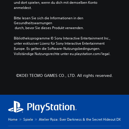
i
und dort spielen, wenn du dich mit demselben Konto 
ä
e
anmeldest.
h
l
l
e
Bitte lesen Sie sich die Informationen in den 
s
n
Gesundheitswarnungen
t
u
 durch, bevor Sie dieses Produkt verwenden.
.
n
d
Bibliotheksprogramme © Sony Interactive Entertainment Inc., 
i
unter exklusiver Lizenz für Sony Interactive Entertainment 
S
n
Europe. Es gelten die Software-Nutzungsbedingungen. 
p
M
Vollständige Nutzungsrechte unter eu.playstation.com/legal.
i
e
e
n
l
ü
a
s
©KOEI TECMO GAMES CO., LTD. All rights reserved.
n
n
l
a
v
e
i
i
g
t
i
u
e
n
r
g
Home
Spiele
Atelier Ryza: Ever Darkness & the Secret Hideout DX
e
s
n