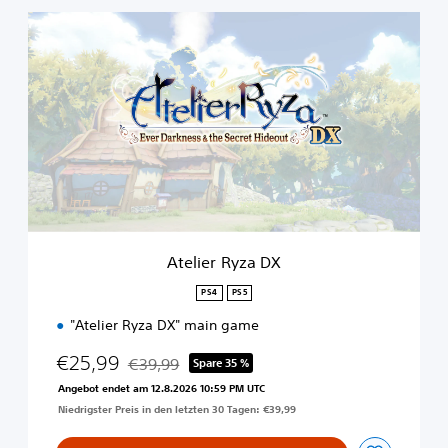
A
t
e
l
i
e
r
R
y
z
a
D
X
Atelier Ryza DX
PS4
PS5
"Atelier Ryza DX" main game
€25,99
€39,99
Spare 35 %
Preisnachlass gegenüber dem Originalpreis von
Angebot endet am 12.8.2026 10:59 PM UTC
Niedrigster Preis in den letzten 30 Tagen: €39,99