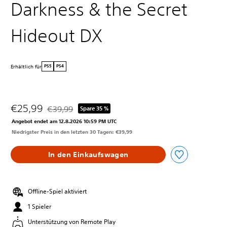
Darkness & the Secret
Hideout DX
Erhältlich für
PS5
PS4
€25,99
€39,99
Spare 35 %
Preisnachlass gegenüber dem Originalpreis von €39,
Angebot endet am 12.8.2026 10:59 PM UTC
Niedrigster Preis in den letzten 30 Tagen: €39,99
In den Einkaufswagen
Offline-Spiel aktiviert
1 Spieler
Unterstützung von Remote Play