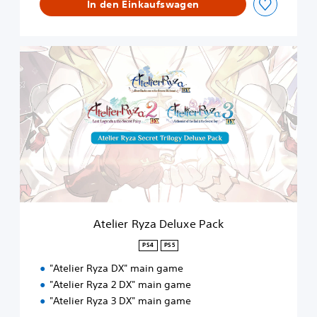
In den Einkaufswagen
A
t
e
l
i
e
r
R
y
z
a
D
e
Atelier Ryza Deluxe Pack
l
u
PS4
PS5
x
"Atelier Ryza DX" main game
e
P
"Atelier Ryza 2 DX" main game
a
"Atelier Ryza 3 DX" main game
c