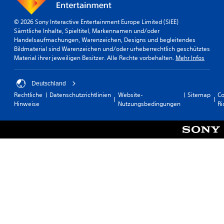
a
n
n
g
© 2026 Sony Interactive Entertainment Europe Limited (SIEE)
d
e
Sämtliche Inhalte, Spieltitel, Markennamen und/oder
e
n
Handelsaufmachungen, Warenzeichen, Designs und begleitendes
r
f
Bildmaterial sind Warenzeichen und/oder urheberrechtlich geschütztes
o
ü
Material ihrer jeweiligen Besitzer. Alle Rechte vorbehalten.
Mehr Infos
d
r
e
d
r
a
Deutschland
i
s
Rechtliche
Datenschutzrichtlinien
Website-
Sitemap
Co
n
G
Hinweise
Nutzungsbedingungen
Ri
n
a
e
m
r
e
h
p
a
l
l
a
b
y
e
j
i
e
n
d
e
e
r
r
z
z
e
e