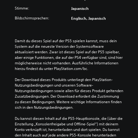
n
d
u
Stimme:
Japanisch
e
n
n
Bildschirmsprachen:
Englisch, Japanisch
g
S
e
c
h
n
w
D
Damit du dieses Spiel auf der PS5 spielen kannst, muss dein 
i
u
System auf die neueste Version der Systemsoftware 
e
k
aktualisiert werden. Zwar ist dieses Spiel auf der PS5 spielbar, 
r
a
aber einige Funktionen, die auf der PS4 verfügbar sind, sind hier 
i
n
möglicherweise nicht vorhanden. Ausführliche Informationen 
g
n
hierzu findest du unter PlayStation.com/bc.
k
s
e
t
Der Download dieses Produkts unterliegt den PlayStation-
i
d
Nutzungsbedingungen und unseren Software-
t
a
Nutzungsbedingungen sowie allen für dieses Produkt geltenden 
s
s
Zusatzbedingungen. Der Download erfordert die Zustimmung 
g
S
zu diesen Bedingungen. Weitere wichtige Informationen finden 
r
p
sich in den Nutzungsbedingungen.
a
i
d
e
Du kannst diesen Inhalt auf die PS5-Hauptkonsole, die (über die 
a
l
Einstellung „Konsolenfreigabe und Offline-Spiel“) mit deinem 
u
s
Konto verknüpft ist, herunterladen und dort spielen. Du kannst 
s
p
den Inhalt auch auf jede andere PS5-Konsole herunterladen 
w