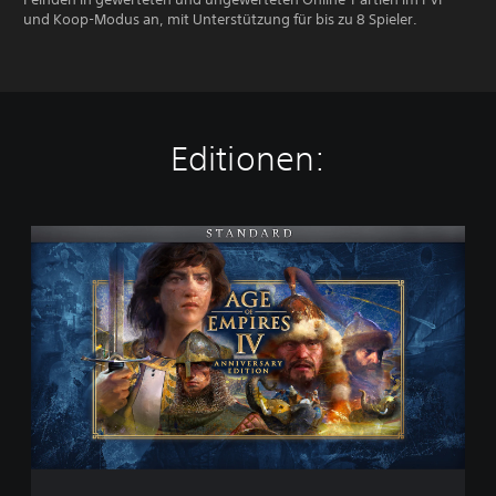
und Koop-Modus an, mit Unterstützung für bis zu 8 Spieler.
Editionen:
S
t
a
n
d
a
r
d
E
d
i
t
i