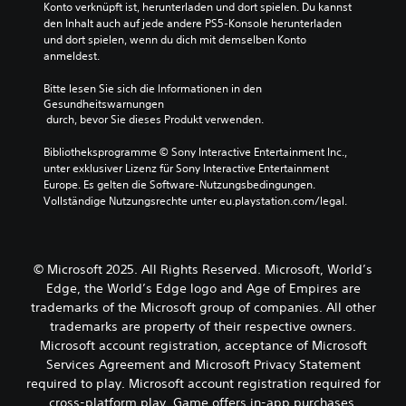
u
e
Konto verknüpft ist, herunterladen und dort spielen. Du kannst 
s
n
n
den Inhalt auch auf jede andere PS5-Konsole herunterladen 
i
e
d
d
und dort spielen, wenn du dich mit demselben Konto 
t
n
d
d
anmeldest.
u
.
i
i
n
e
e
Bitte lesen Sie sich die Informationen in den 
E
g
w
Gesundheitswarnungen
S
i
s
i
 durch, bevor Sie dieses Produkt verwenden.
p
n
c
ü
i
s
h
b
Bibliotheksprogramme © Sony Interactive Entertainment Inc., 
e
t
t
unter exklusiver Lizenz für Sony Interactive Entertainment 
e
l
e
i
Europe. Es gelten die Software-Nutzungsbedingungen. 
r
l
b
g
Vollständige Nutzungsrechte unter eu.playstation.com/legal.
s
l
a
s
i
u
t
r
c
n
e
o
g
h
n
h
© Microsoft 2025. All Rights Reserved. Microsoft, World’s
e
t
F
n
Edge, the World’s Edge logo and Age of Empires are
n
i
D
e
trademarks of the Microsoft group of companies. All other
a
g
u
M
n
trademarks are property of their respective owners.
u
k
o
z
r
Microsoft account registration, acceptance of Microsoft
a
u
t
e
Services Agreement and Microsoft Privacy Statement
n
p
i
n
n
required to play. Microsoft account registration required for
a
.
o
s
cross-platform play. Game offers in-app purchases.