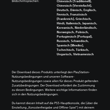
r
Bildschirmsprachen:
Chinesisch (Traditionell),
n
r
g
t
Chinesisch (Vereinfacht),
B
d
r
i
Deutsch, Dänisch, Englisch,
e
a
a
t
Finnisch, Französisch
s
b
d
e
(Frankreich), Griechisch,
c
e
a
l
Hindi, Italienisch, Japanisch,
h
i
u
n
Koreanisch, Niederländisch,
r
,
s
u
Norwegisch, Polnisch,
ä
d
w
r
Portugiesisch (Portugal),
n
a
ä
f
Russisch, Schwedisch,
k
s
h
ü
Spanisch (Mexiko),
u
S
l
r
Tschechisch, Türkisch,
n
p
s
d
Ungarisch, Vietnamesisch
g
i
t
i
d
e
.
e
r
l
H
ü
z
a
Der Download dieses Produkts unterliegt den PlayStation-
S
c
u
u
Nutzungsbedingungen und unseren Software-
p
k
s
p
Nutzungsbedingungen sowie allen für dieses Produkt geltenden 
i
e
t
t
Zusatzbedingungen. Der Download erfordert die Zustimmung 
n
e
a
s
zu diesen Bedingungen. Weitere wichtige Informationen finden 
z
r
l
t
sich in den Nutzungsbedingungen.
u
t
a
o
m
e
r
n
Du kannst diesen Inhalt auf die PS5-Hauptkonsole, die (über die 
ü
n
y
l
Einstellung „Konsolenfreigabe und Offline-Spiel“) mit deinem 
s
u