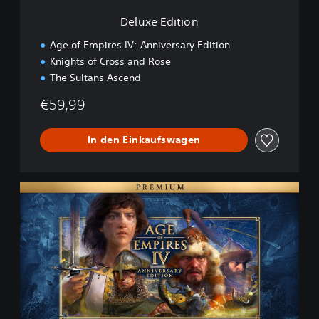
n
Deluxe Edition
Age of Empires IV: Anniversary Edition
Knights of Cross and Rose
The Sultans Ascend
€59,99
In den Einkaufswagen
P
r
e
m
i
u
m
E
d
i