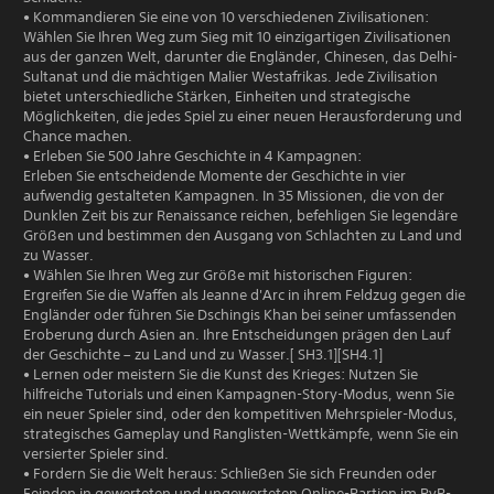
• Kommandieren Sie eine von 10 verschiedenen Zivilisationen:
Wählen Sie Ihren Weg zum Sieg mit 10 einzigartigen Zivilisationen
aus der ganzen Welt, darunter die Engländer, Chinesen, das Delhi-
Sultanat und die mächtigen Malier Westafrikas. Jede Zivilisation
bietet unterschiedliche Stärken, Einheiten und strategische
Möglichkeiten, die jedes Spiel zu einer neuen Herausforderung und
Chance machen.
• Erleben Sie 500 Jahre Geschichte in 4 Kampagnen:
Erleben Sie entscheidende Momente der Geschichte in vier
aufwendig gestalteten Kampagnen. In 35 Missionen, die von der
Dunklen Zeit bis zur Renaissance reichen, befehligen Sie legendäre
Größen und bestimmen den Ausgang von Schlachten zu Land und
zu Wasser.
• Wählen Sie Ihren Weg zur Größe mit historischen Figuren:
Ergreifen Sie die Waffen als Jeanne d'Arc in ihrem Feldzug gegen die
Engländer oder führen Sie Dschingis Khan bei seiner umfassenden
Eroberung durch Asien an. Ihre Entscheidungen prägen den Lauf
der Geschichte – zu Land und zu Wasser.[ SH3.1][SH4.1]
• Lernen oder meistern Sie die Kunst des Krieges: Nutzen Sie
hilfreiche Tutorials und einen Kampagnen-Story-Modus, wenn Sie
ein neuer Spieler sind, oder den kompetitiven Mehrspieler-Modus,
strategisches Gameplay und Ranglisten-Wettkämpfe, wenn Sie ein
versierter Spieler sind.
• Fordern Sie die Welt heraus: Schließen Sie sich Freunden oder
Feinden in gewerteten und ungewerteten Online-Partien im PvP-