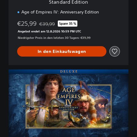
Standard Edition
o
n
Age of Empires IV: Anniversary Edition
€25,99
€39,99
Spare 35 %
Preisnachlass gegenüber dem Originalpreis von
Angebot endet am 12.8.2026 10:59 PM UTC
Niedrigster Preis in den letzten 30 Tagen: €39,99
In den Einkaufswagen
D
e
l
u
x
e
E
d
i
t
i
o