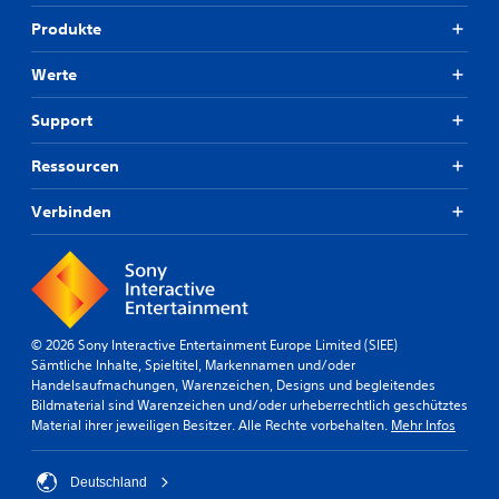
u
t
y
n
Produkte
d
j
d
a
e
o
s
d
Werte
p
S
e
t
p
r
Support
i
i
z
s
e
e
c
Ressourcen
l
i
h
s
t
e
Verbinden
p
e
I
i
i
n
e
n
f
l
s
o
e
e
r
n
h
m
,
e
a
© 2026 Sony Interactive Entertainment Europe Limited (SIEE)
o
n
t
Sämtliche Inhalte, Spieltitel, Markennamen und/oder
h
.
i
Handelsaufmachungen, Warenzeichen, Designs und begleitendes
n
o
Bildmaterial sind Warenzeichen und/oder urheberrechtlich geschütztes
e
n
Material ihrer jeweiligen Besitzer. Alle Rechte vorbehalten.
Mehr Infos
S
d
e
p
i
n
i
e
z
Deutschland
B
e