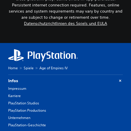
s
n
t
Persistent internet connection required. Features, online
s
-
A
e
services and system requirements may vary by country and
n
S
n
are subject to change or retirement over time.
l
t
,
Datenschutzrichtlinien des Spiels und EULA
e
e
a
i
u
b
t
e
e
u
r
r
n
z
e
g
u
l
e
s
e
n
ä
f
m
Home
Spiele
Age of Empires IV
t
ü
e
z
r
n
l
Infos
d
t
i
a
Impressum
c
e
s
h
Karriere
D
G
e
u
a
PlayStation Studios
r
k
m
PlayStation Productions
T
a
e
e
Unternehmen
n
p
x
n
l
PlayStation-Geschichte
t
s
a