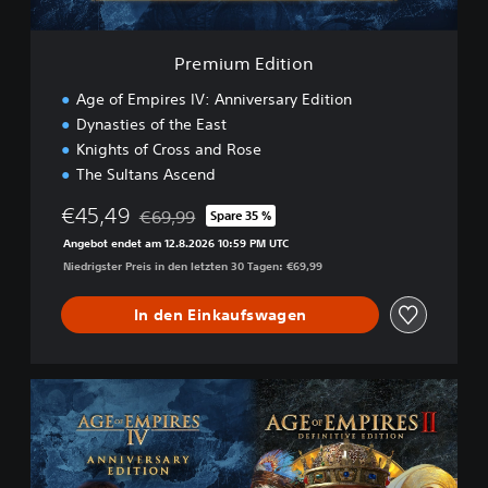
t
i
o
Premium Edition
n
Age of Empires IV: Anniversary Edition
Dynasties of the East
Knights of Cross and Rose
The Sultans Ascend
€45,49
€69,99
Spare 35 %
Preisnachlass gegenüber dem Originalpreis von
Angebot endet am 12.8.2026 10:59 PM UTC
Niedrigster Preis in den letzten 30 Tagen: €69,99
In den Einkaufswagen
P
r
e
m
i