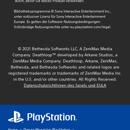
 durch, bevor Sie dieses Produkt verwenden.
d
t
m
.
i
e
Bibliotheksprogramme © Sony Interactive Entertainment Inc., 
c
n
unter exklusiver Lizenz für Sony Interactive Entertainment 
k
t
Europe. Es gelten die Software-Nutzungsbedingungen. 
b
e
Vollständige Nutzungsrechte unter eu.playstation.com/legal.
e
d
w
e
e
s
g
S
© 2021 Bethesda Softworks LLC, A ZeniMax Media
u
p
Company. Deathloop™ developed by Arkane Studios, a
n
i
g
ZeniMax Media Company. Deathloop, Arkane, ZeniMax,
e
e
Bethesda, and Bethesda Softworks and related logos are
l
n
s
registered trademarks or trademarks of ZeniMax Media Inc.
.
j
in the U.S. and/or other countries. All Rights Reserved.
e
Datenschutzrichtlinien des Spiels und EULA
d
S
e
p
r
i
z
e
e
l
i
b
t
a
e
Home
Diesen Monat bei PlayStation