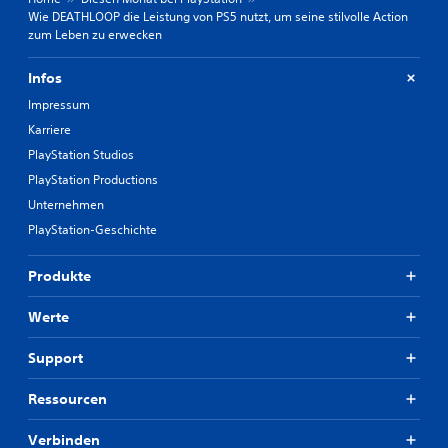
i
r
Wie DEATHLOOP die Leistung von PS5 nutzt, um seine stilvolle Action
n
o
zum Leben zu erwecken
s
h
e
n
h
Infos
e
e
g
Impressum
n
l
.
Karriere
e
PlayStation Studios
i
S
PlayStation Productions
c
p
h
Unternehmen
i
z
PlayStation-Geschichte
e
e
l
i
a
Produkte
t
n
i
l
Werte
g
e
e
i
Support
s
t
D
u
Ressourcen
r
n
ü
g
Verbinden
c