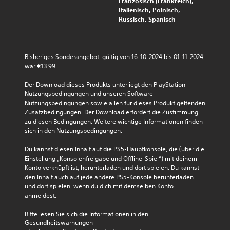
Französisch (Frankreich),
d
n
e
d
Italienisch, Polnisch,
a
e
O
i
Russisch, Spanisch
s
n
p
e
s
.
t
B
s
i
e
i
o
l
Bisheriges Sonderangebot, gültig von 16-10-2024 bis 01-11-2024, 
e
n
e
war €13.99.
l
e
g
e
n
u
Der Download dieses Produkts unterliegt den PlayStation-
i
f
n
Nutzungsbedingungen und unseren Software-
c
ü
g
Nutzungsbedingungen sowie allen für dieses Produkt geltenden 
h
r
e
Zusatzbedingungen. Der Download erfordert die Zustimmung 
t
d
n
zu diesen Bedingungen. Weitere wichtige Informationen finden 
e
i
d
sich in den Nutzungsbedingungen.
r
e
e
z
U
r
Du kannst diesen Inhalt auf die PS5-Hauptkonsole, die (über die 
u
m
S
Einstellung „Konsolenfreigabe und Offline-Spiel“) mit deinem 
l
k
t
Konto verknüpft ist, herunterladen und dort spielen. Du kannst 
e
e
e
den Inhalt auch auf jede andere PS5-Konsole herunterladen 
s
h
u
und dort spielen, wenn du dich mit demselben Konto 
e
r
e
anmeldest.
n
d
r
s
e
e
Bitte lesen Sie sich die Informationen in den 
i
r
l
Gesundheitswarnungen
n
S
e