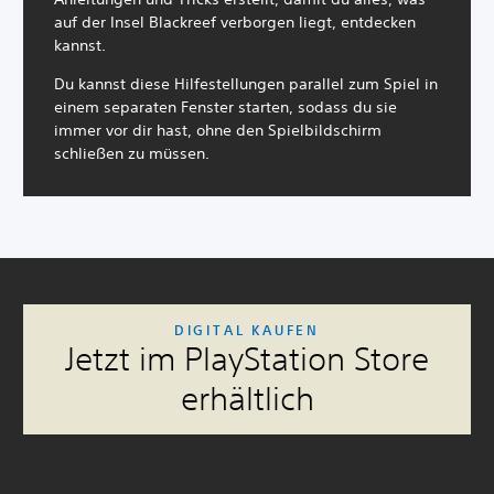
auf der Insel Blackreef verborgen liegt, entdecken
kannst.
Du kannst diese Hilfestellungen parallel zum Spiel in
einem separaten Fenster starten, sodass du sie
immer vor dir hast, ohne den Spielbildschirm
schließen zu müssen.
F
L
U
A
A
DIGITAL KAUFEN
a
a
n
n
n
Jetzt im PlayStation Store
r
u
t
p
p
b
t
e
a
a
erhältlich
a
s
r
s
s
l
t
t
s
s
t
ä
i
u
b
e
r
t
n
a