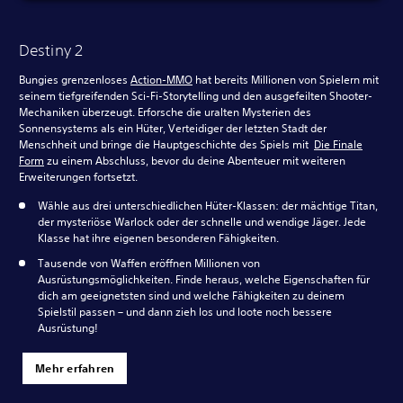
Destiny 2
Bungies grenzenloses
Action-MMO
hat bereits Millionen von Spielern mit
seinem tiefgreifenden Sci-Fi-Storytelling und den ausgefeilten Shooter-
Mechaniken überzeugt. Erforsche die uralten Mysterien des
Sonnensystems als ein Hüter, Verteidiger der letzten Stadt der
Menschheit und bringe die Hauptgeschichte des Spiels mit
Die Finale
Form
zu einem Abschluss, bevor du deine Abenteuer mit weiteren
Erweiterungen fortsetzt.
Wähle aus drei unterschiedlichen Hüter-Klassen: der mächtige Titan,
der mysteriöse Warlock oder der schnelle und wendige Jäger. Jede
Klasse hat ihre eigenen besonderen Fähigkeiten.
Tausende von Waffen eröffnen Millionen von
Ausrüstungsmöglichkeiten. Finde heraus, welche Eigenschaften für
dich am geeignetsten sind und welche Fähigkeiten zu deinem
Spielstil passen – und dann zieh los und loote noch bessere
Ausrüstung!
Mehr erfahren