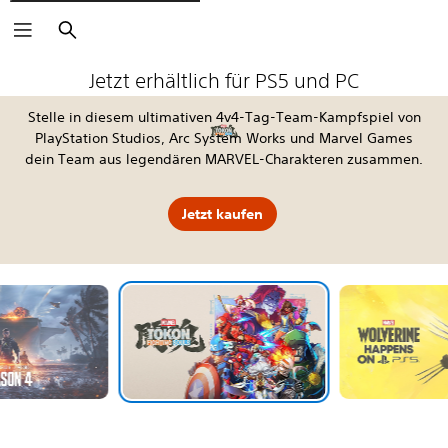
Suchen
The Blood of Dawnwalker
Fable
Kena: Scars of Kosmora
Silent Hill: Townfall
Tomb Raider: Legacy of Atlantis
4:LOOP™
Call of Duty®: Modern Warfare 4
EA SPORTS FC™ 27
God of War Laufey
Grand Theft Auto VI
Horizon Hunters Gathering
Marvel's Wolverine
Jetzt erhältlich für PS5 und PC
Stelle in diesem ultimativen 4v4-Tag-Team-Kampfspiel von
PlayStation Studios, Arc System Works und Marvel Games
dein Team aus legendären MARVEL-Charakteren zusammen.
Jetzt kaufen