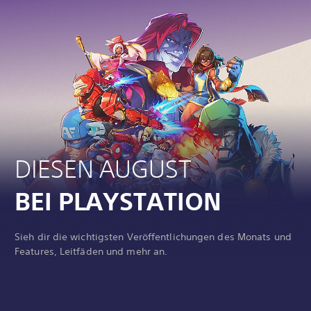
DIESEN AUGUST
BEI PLAYSTATION
Sieh dir die wichtigsten Veröffentlichungen des Monats und
Features, Leitfäden und mehr an.
N
I
D
N
I
D