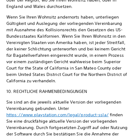
oder der Region, wo Sie Ihren Wohnsitz haben, oder in
England und Wales durchsetzen.
Wenn Sie Ihren Wohnsitz andernorts haben, unterliegen
Gültigkeit und Auslegung der vorliegenden Vereinbarung
mit Ausnahme des Kollisionsrechts den Gesetzen des US-
Bundesstaates Kalifornien. Wenn Sie Ihren Wohnsitz in den
Vereinigten Staaten von Amerika haben, ist jeder Streitfall,
der keiner Schlichtung unterworfen und bei keinem Gericht
für Bagatellverfahren eingereicht wurde, in einem Prozess
vor einem zuständigen Gericht wahlweise beim Superior
Court for the State of California in San Mateo County oder
beim United States District Court for the Northern District of
California zu verhandeln.
10. RECHTLICHE RAHMENBEDINGUNGEN
Sie sind an die jeweils aktuelle Version der vorliegenden
Vereinbarung gebunden. Unter
https://www.playstation.com/legal/product-ssla/
finden
Sie eine druckfähige aktuelle Version der vorliegenden
Vereinbarung. Durch fortgesetzten Zugriff auf oder Nutzung
der Software durch Sie bestätigen Sie die Annahme der