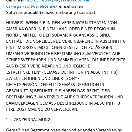
der unter
https://www.playstation.com/en-
us/legal/softwarelicense/
einsehbaren
Softwareproduktlizenzvereinbarung lizenziert.
HINWEIS: WENN SIE IN DEN VEREINIGTEN STAATEN VON
AMERIKA ODER IN EINEM LAND ODER EINER REGION IN
NORD-, MITTEL- ODER SÜDAMERIKA ANSÄSSIG SIND,
ENTHÄLT DIE VORLIEGENDE VEREINBARUNG IN ABSCHNITT 8
EINE IM GRÖSSTMÖGLICHEN GESETZLICH ZULÄSSIGEN
UMFANG VERBINDLICHE BESTIMMUNG ZUM VERZICHT AUF
SCHIEDSVERFAHREN UND SAMMELKLAGEN, DIE IHRE RECHTE
AUS DIESER VEREINBARUNG UND JEGLICHE
„STREITIGKEITEN“ (GEMÄSS DEFINITION IN ABSCHNITT 8)
ZWISCHEN IHNEN UND EINER „SONY-
RECHTSPERSÖNLICHKEIT“ (GEMÄSS DEFINITION IN
ABSCHNITT 8) BERÜHRT. SIE HABEN DAS RECHT, DER
BESTIMMUNG ZUM VERZICHT AUF SCHIEDSVERFAHREN UND
SAMMELKLAGEN GEMÄSS BESCHREIBUNG IN ABSCHNITT 8
IHRE ZUSTIMMUNG ZU VERWEIGERN.
1. LIZENZEINRÄUMUNG
Gemäß den Bestimmungen der vorliegenden Vereinbarung