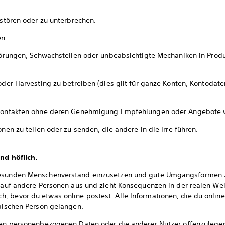
 stören oder zu unterbrechen.
en.
Störungen, Schwachstellen oder unbeabsichtigte Mechaniken in Produ
 oder Harvesting zu betreiben (dies gilt für ganze Konten, Kontodat
Kontakten ohne deren Genehmigung Empfehlungen oder Angebote w
onen zu teilen oder zu senden, die andere in die Irre führen.
und höflich.
gesunden Menschenverstand einzusetzen und gute Umgangsformen zu
, auf andere Personen aus und zieht Konsequenzen in der realen We
 bevor du etwas online postest. Alle Informationen, die du online 
falschen Person gelangen.
nen personenbezogenen Daten oder die anderer Nutzer offenzulege