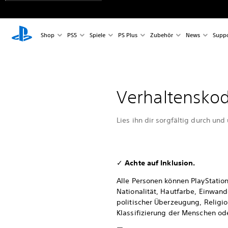
Shop
PS5
Spiele
PS Plus
Zubehör
News
Suppo
Verhaltensko
Lies ihn dir sorgfältig durch und
✓
Achte auf Inklusion.
Alle Personen können PlayStation
Nationalität, Hautfarbe, Einwan
politischer Überzeugung, Religi
Klassifizierung der Menschen od