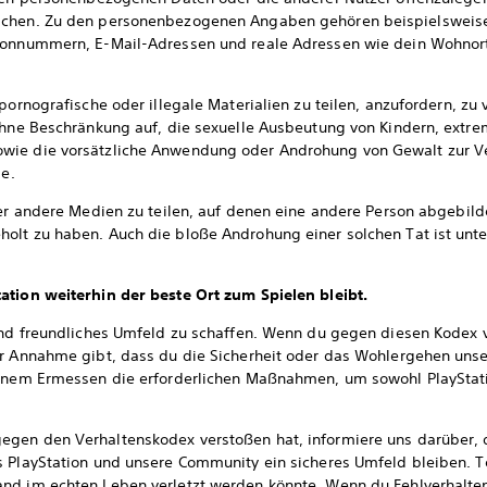
achen. Zu den personenbezogenen Angaben gehören beispielsweise
fonnummern, E-Mail-Adressen und reale Adressen wie dein Wohnort
pornografische oder illegale Materialien zu teilen, anzufordern, zu 
ohne Beschränkung auf, die sexuelle Ausbeutung von Kindern, extrem
wie die vorsätzliche Anwendung oder Androhung von Gewalt zur Ver
le.
der andere Medien zu teilen, auf denen eine andere Person abgebilde
olt zu haben. Auch die bloße Androhung einer solchen Tat ist unte
ation weiterhin der beste Ort zum Spielen bleibt.
 und freundliches Umfeld zu schaffen. Wenn du gegen diesen Kodex 
ur Annahme gibt, dass du die Sicherheit oder das Wohlergehen un
genem Ermessen die erforderlichen Maßnahmen, um sowohl PlayStati
egen den Verhaltenskodex verstoßen hat, informiere uns darüber,
s PlayStation und unsere Community ein sicheres Umfeld bleiben. T
nd im echten Leben verletzt werden könnte. Wenn du Fehlverhalte