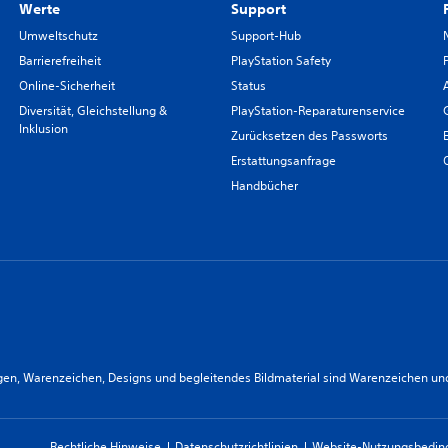
Werte
Support
Umweltschutz
Support-Hub
Barrierefreiheit
PlayStation Safety
Online-Sicherheit
Status
Diversität, Gleichstellung &
PlayStation-Reparaturenservice
Inklusion
Zurücksetzen des Passworts
Erstattungsanfrage
Handbücher
n, Warenzeichen, Designs und begleitendes Bildmaterial sind Warenzeichen und/od
Rechtliche Hinweise
Datenschutzrichtlinien
Website-Nutzungsbedi