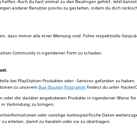
g helfen. Auch du hast einmal zu den Neulingen gehört. Jetzt kannst
en anderer Benutzer positiv zu gestalten, indem du dich rücksicht
ten, dass immer alle einer Meinung sind. Führe respektvolle Gespräc
Station-Community in irgendeiner Form zu schaden.
st.
elle bei PlayStation-Produkten oder -Services gefunden zu haben, 
ationen zu unserem
Bug-Bounty-Programm
findest du unter Hacker
ion oder die darüber angebotenen Produkte in irgendeiner Weise f
 in Verbindung zu bringen.
Kontoinformationen oder sonstige kontospezifische Daten weiterzuge
r zu erteilen, damit zu handeln oder sie zu übertragen.