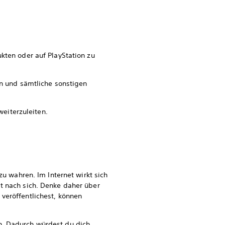
kten oder auf PlayStation zu
en und sämtliche sonstigen
eiterzuleiten.
 wahren. Im Internet wirkt sich
lt nach sich. Denke daher über
veröffentlichest, können
n. Dadurch würdest du dich