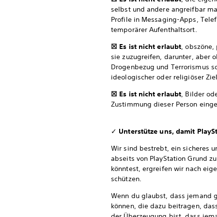
selbst und andere angreifbar m
Profile in Messaging-Apps, Tele
temporärer Aufenthaltsort.
☒ Es ist nicht erlaubt
, obszöne, 
sie zuzugreifen, darunter, aber 
Drogenbezug und Terrorismus so
ideologischer oder religiöser Zie
☒ Es ist nicht erlaubt
, Bilder o
Zustimmung dieser Person eingeh
✓
Unterstütze uns, damit PlaySt
Wir sind bestrebt, ein sicheres
abseits von PlayStation Grund z
könntest, ergreifen wir nach ei
schützen.
Wenn du glaubst, dass jemand g
können, die dazu beitragen, das
der Überzeugung bist, dass jema