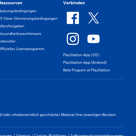
Ressourcen
Verbinden
Nutzungsbedingungen
PS Store-Stornierungsbedingungen
Altersfreigaben
Gesundheitswarnhinweis
Entwickler
Offizielles Lizenzprogramm
PlayStation-App (iOS)
PlayStation-App (Android)
Beta Program at PlayStation
er urheberrechtlich geschütztes Material ihrer jeweiligen Besitzer.
ngungen
Sitemap
Cookies-Richtlinien
Softwarenutzungsbedingungen