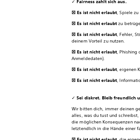
✓
Fairness zahlt sich aus.
☒ Es ist nicht erlaubt
, Spiele zu
☒ Es ist nicht erlaubt
zu betrüg
☒ Es ist nicht erlaubt
, Fehler, 
deinem Vorteil zu nutzen.
☒ Es ist nicht erlaubt
, Phishing
Anmeldedaten).
☒ Es ist nicht erlaubt
, eigenen 
☒ Es ist nicht erlaubt
, Informati
✓
Sei diskret. Bleib freundlich 
Wir bitten dich, immer deinen 
alles, was du tust und schreibst
die möglichen Konsequenzen nach,
letztendlich in die Hände einer 
☒ Es ist nicht erlaubt
, die eige