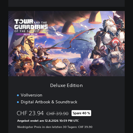
h
e
D
S
e
a
l
c
u
r
x
e
e
d
E
T
d
r
i
e
t
e
i
D
o
e
n
m
Deluxe Edition
o
Vollversion
Digital Artbook & Soundtrack
CHF 23.94
CHF 39.90
Spare 40 %
Preisnachlass gegenüber dem Originalpreis
Angebot endet am 12.8.2026 10:59 PM UTC
Niedrigster Preis in den letzten 30 Tagen: CHF 39.90