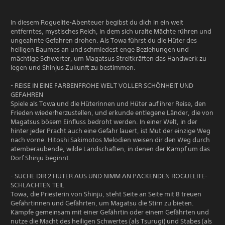
In diesem Roguelite-Abenteuer begibst du dich in ein weit
entferntes, mystisches Reich, in dem sich uralte Mächte rühren und
ungeahnte Gefahren drohen. Als Towa führst du die Hüter des
heiligen Baumes an und schmiedest enge Beziehungen und
mächtige Schwerter, um Magatsus Streitkräften das Handwerk zu
legen und Shinjus Zukunft zu bestimmen.
- REISE IN EINE FARBENFROHE WELT VOLLER SCHÖNHEIT UND
GEFAHREN
Spiele als Towa und die Hüterinnen und Hüter auf ihrer Reise, den
Frieden wiederherzustellen, und erkunde entlegene Länder, die von
Magatsus bösem Einfluss bedroht werden. In einer Welt, in der
hinter jeder Pracht auch eine Gefahr lauert, ist Mut der einzige Weg
nach vorne. Hitoshi Sakimotos Melodien weisen dir den Weg durch
atemberaubende, wilde Landschaften, in denen der Kampf um das
Dorf Shinju beginnt.
- SUCHE DIR 2 HÜTER AUS UND NIMM AN PACKENDEN ROGUELITE-
SCHLACHTEN TEIL
Towa, die Priesterin von Shinju, steht Seite an Seite mit 8 treuen
Gefährtinnen und Gefährten, um Magatsu die Stirn zu bieten.
Kämpfe gemeinsam mit einer Gefährtin oder einem Gefährten und
nutze die Macht des heiligen Schwertes (als Tsurugi) und Stabes (als