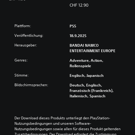
Artbook & Soundtrack
CHF 12.90
Plattform:
PS5
Veröffentlichung:
18.9.2025
Herausgeber:
BANDAI NAMCO
ENTERTAINMENT EUROPE
Genres:
Adventure, Action,
Rollenspiele
Stimme:
Englisch, Japanisch
Bildschirmsprachen:
Deutsch, Englisch,
Französisch (Frankreich),
Italienisch, Spanisch
Der Download dieses Produkts unterliegt den PlayStation-
Nutzungsbedingungen und unseren Software-
Nutzungsbedingungen sowie allen für dieses Produkt geltenden 
Zusatzbedingungen. Der Download erfordert die Zustimmung 