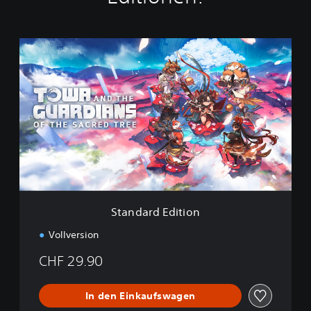
S
t
a
n
d
a
r
d
E
d
i
t
i
Standard Edition
o
n
Vollversion
CHF 29.90
In den Einkaufswagen