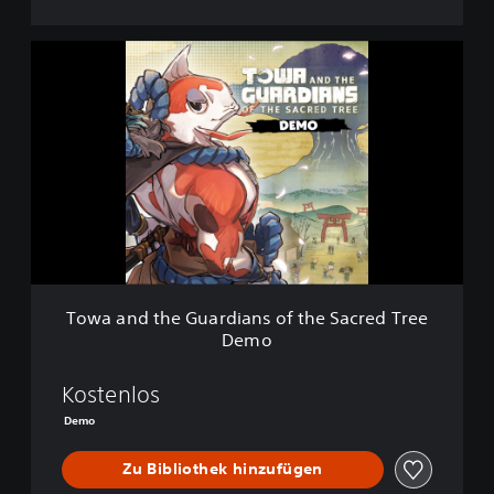
T
o
w
a
a
n
d
t
h
e
G
u
a
Towa and the Guardians of the Sacred Tree
r
Demo
d
i
a
Kostenlos
n
Demo
s
o
Zu Bibliothek hinzufügen
f
t