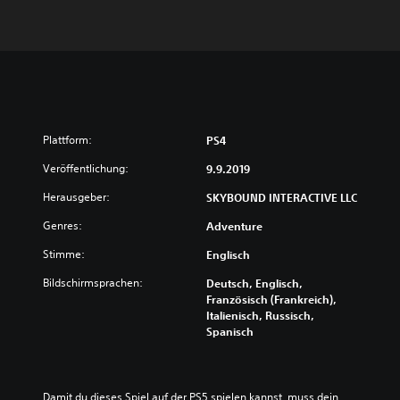
Plattform:
PS4
Veröffentlichung:
9.9.2019
Herausgeber:
SKYBOUND INTERACTIVE LLC
Genres:
Adventure
Stimme:
Englisch
Bildschirmsprachen:
Deutsch, Englisch,
Französisch (Frankreich),
Italienisch, Russisch,
Spanisch
Damit du dieses Spiel auf der PS5 spielen kannst, muss dein 