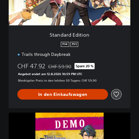
d
E
d
i
t
i
Standard Edition
o
n
PS4
PS5
Trails through Daybreak
CHF 47.92
CHF 59.90
Spare 20 %
Preisnachlass gegenüber dem Originalpreis
Angebot endet am 12.8.2026 10:59 PM UTC
Niedrigster Preis in den letzten 30 Tagen: CHF 59.90
In den Einkaufswagen
T
h
e
L