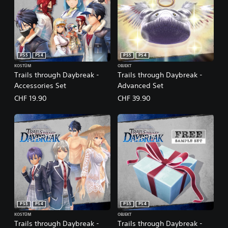
PS5
PS4
PS5
PS4
KOSTÜM
OBJEKT
Trails through Daybreak -
Trails through Daybreak -
Accessories Set
Advanced Set
CHF 19.90
CHF 39.90
PS5
PS4
PS5
PS4
KOSTÜM
OBJEKT
Trails through Daybreak -
Trails through Daybreak -