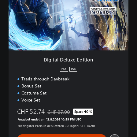
u
i
g
t
h
a
D
l
a
D
y
e
b
l
r
u
e
x
a
e
Digital Deluxe Edition
k
E
D
d
PS4
PS5
e
i
m
Trails through Daybreak
t
o
i
Bonus Set
o
Costume Set
n
Voice Set
CHF 52.74
CHF 87.90
Spare 40 %
Preisnachlass gegenüber dem Originalpreis
Angebot endet am 12.8.2026 10:59 PM UTC
Niedrigster Preis in den letzten 30 Tagen: CHF 87.90