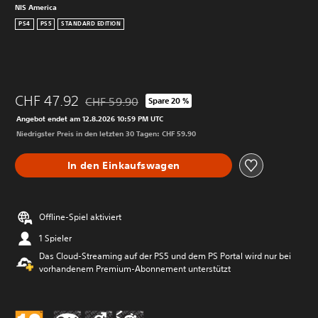
NIS America
PS4
PS5
STANDARD EDITION
CHF 47.92
CHF 59.90
Spare 20 %
Preisnachlass gegenüber dem Originalpreis von 
Angebot endet am 12.8.2026 10:59 PM UTC
Niedrigster Preis in den letzten 30 Tagen: CHF 59.90
In den Einkaufswagen
Offline-Spiel aktiviert
1 Spieler
Das Cloud-Streaming auf der PS5 und dem PS Portal wird nur bei
vorhandenem Premium-Abonnement unterstützt