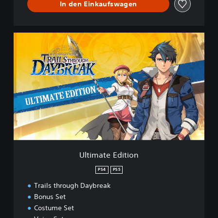
In den Einkaufswagen
U
l
t
i
m
a
t
e
E
d
i
t
i
Ultimate Edition
o
n
PS4
PS5
Trails through Daybreak
Bonus Set
Costume Set