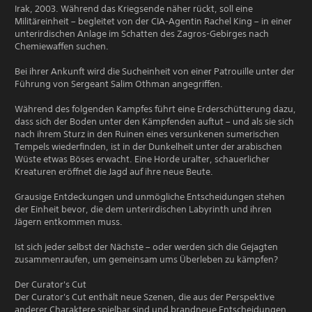
Irak, 2003. Während das Kriegsende näher rückt, soll eine
Militäreinheit – begleitet von der CIA-Agentin Rachel King – in einer
unterirdischen Anlage im Schatten des Zagros-Gebirges nach
Chemiewaffen suchen.
Bei ihrer Ankunft wird die Sucheinheit von einer Patrouille unter der
Führung von Sergeant Salim Othman angegriffen.
Während des folgenden Kampfes führt eine Erderschütterung dazu,
dass sich der Boden unter den Kämpfenden auftut – und als sie sich
nach ihrem Sturz in den Ruinen eines versunkenen sumerischen
Tempels wiederfinden, ist in der Dunkelheit unter der arabischen
Wüste etwas Böses erwacht. Eine Horde uralter, schauerlicher
Kreaturen eröffnet die Jagd auf ihre neue Beute.
Grausige Entdeckungen und unmögliche Entscheidungen stehen
der Einheit bevor, die dem unterirdischen Labyrinth und ihren
Jägern entkommen muss.
Ist sich jeder selbst der Nächste – oder werden sich die Gejagten
zusammenraufen, um gemeinsam ums Überleben zu kämpfen?
Der Curator's Cut
Der Curator's Cut enthält neue Szenen, die aus der Perspektive
anderer Charaktere spielbar sind und brandneue Entscheidungen