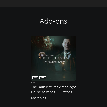
Add-ons
PS5
PS4
FOLGE
The Dark Pictures Anthology:
House of Ashes - Curator's
Cut PS4 & PS5
Kostenlos