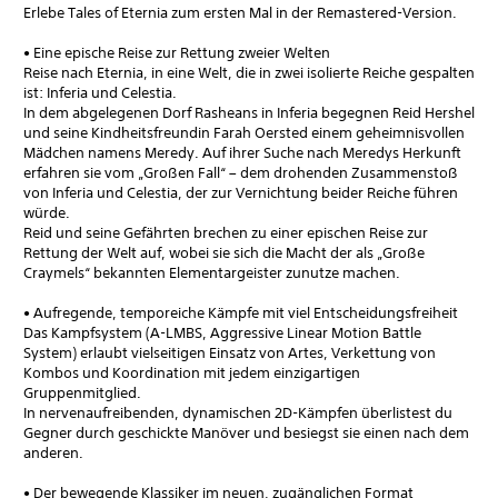
Erlebe Tales of Eternia zum ersten Mal in der Remastered-Version.
• Eine epische Reise zur Rettung zweier Welten
Reise nach Eternia, in eine Welt, die in zwei isolierte Reiche gespalten
ist: Inferia und Celestia.
In dem abgelegenen Dorf Rasheans in Inferia begegnen Reid Hershel
und seine Kindheitsfreundin Farah Oersted einem geheimnisvollen
Mädchen namens Meredy. Auf ihrer Suche nach Meredys Herkunft
erfahren sie vom „Großen Fall“ – dem drohenden Zusammenstoß
von Inferia und Celestia, der zur Vernichtung beider Reiche führen
würde.
Reid und seine Gefährten brechen zu einer epischen Reise zur
Rettung der Welt auf, wobei sie sich die Macht der als „Große
Craymels“ bekannten Elementargeister zunutze machen.
• Aufregende, temporeiche Kämpfe mit viel Entscheidungsfreiheit
Das Kampfsystem (A-LMBS, Aggressive Linear Motion Battle
System) erlaubt vielseitigen Einsatz von Artes, Verkettung von
Kombos und Koordination mit jedem einzigartigen
Gruppenmitglied.
In nervenaufreibenden, dynamischen 2D-Kämpfen überlistest du
Gegner durch geschickte Manöver und besiegst sie einen nach dem
anderen.
• Der bewegende Klassiker im neuen, zugänglichen Format