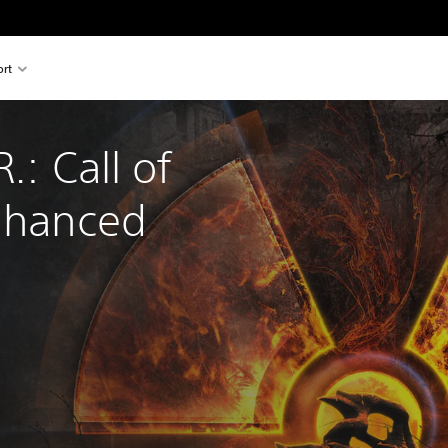
rt
.: Call of 
nhanсed 