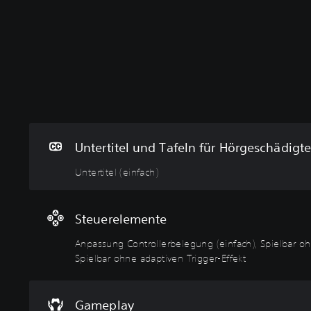
U
A
A
n
n
n
t
p
p
e
a
a
r
s
s
t
s
s
i
u
b
Untertitel und Tafeln für Hörgeschädigte
t
n
a
e
g
r
Untertitel (einfach)
l
C
e
(
o
r
e
n
S
Steuerelemente
i
t
c
n
r
h
Anpassung Controllerbelegung (einfach), Spielbar o
f
o
w
Spielbar ohne adaptiven Trigger-Effekt
a
l
i
c
l
e
h
e
r
Gameplay