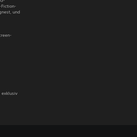
PG-
-Fiction-
gnest, und
creen-
 exklusiv