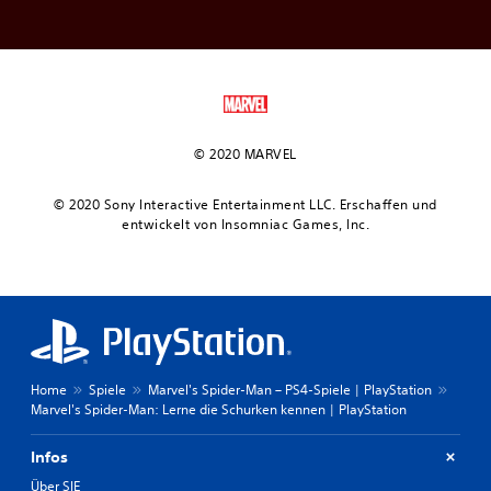
© 2020 MARVEL
© 2020 Sony Interactive Entertainment LLC. Erschaffen und
entwickelt von Insomniac Games, Inc.
Home
Spiele
Marvel's Spider-Man – PS4-Spiele | PlayStation
Marvel's Spider-Man: Lerne die Schurken kennen | PlayStation
Infos
Über SIE