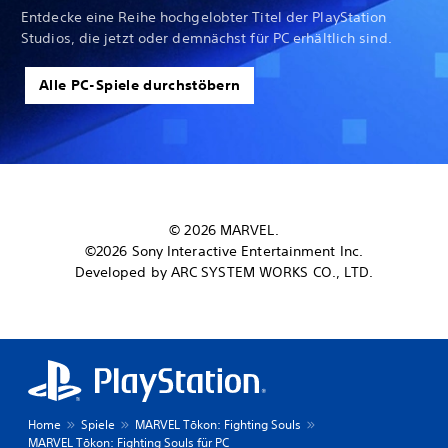
Entdecke eine Reihe hochgelobter Titel der PlayStation
Studios, die jetzt oder demnächst für PC erhältlich sind.
Alle PC-Spiele durchstöbern
© 2026 MARVEL.
©2026 Sony Interactive Entertainment Inc.
Developed by ARC SYSTEM WORKS CO., LTD.
Home
Spiele
MARVEL Tōkon: Fighting Souls
MARVEL Tōkon: Fighting Souls für PC