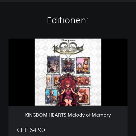
Editionen:
K
I
N
G
D
O
M
H
E
A
R
T
S
KINGDOM HEARTS Melody of Memory
M
e
l
CHF 64.90
o