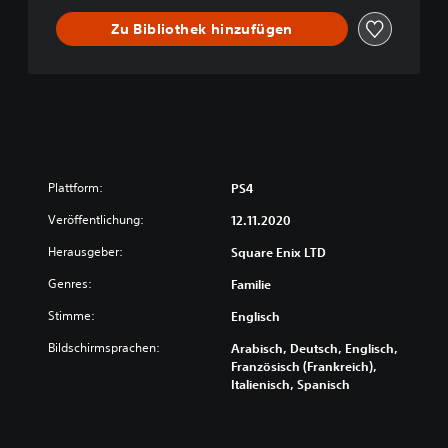
o
Zu Bibliothek hinzufügen
f
M
e
m
o
r
y
D
E
Plattform:
PS4
M
Veröffentlichung:
O
12.11.2020
V
Herausgeber:
Square Enix LTD
e
r
Genres:
Familie
s
i
Stimme:
Englisch
o
Bildschirmsprachen:
Arabisch, Deutsch, Englisch,
n
Französisch (Frankreich),
Italienisch, Spanisch