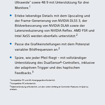
Ultrawide" sowie 48:9 mit Unterstützung für drei
1
Monitore.
Erlebe lebendige Details mit dem Upscaling und
der Frame-Generierung von NVIDIA DLSS 3, der
Bildverbesserung von NVIDIA DLAA sowie der
Latenzreduzierung von NVIDIA Reflex. AMD FSR und
2
Intel XeSS werden ebenfalls unterstützt.
Passe die Grafikeinstellungen mit dem Potenzial
2
variabler Bildfrequenzen an.
Spüre, wie jeder Pfeil fliegt – mit vollständiger
Unterstützung des DualSense®-Controllers, inklusive
der adaptiven Trigger und des haptischen
3
Feedbacks.
1
Kompatibler PC und 4K-Anzeigegerät erforderlich.
2
Kompatibler PC erforderlich.
3
Kabelverbindung erforderlich, um den vollen Umfang an Controller-Features im Spiel zu
erleben.