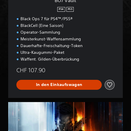
BO7 Vault
PS4
PS5
Black Ops 7 für PS4™/PS5®
BlackCell (Eine Saison)
Operator-Sammlung
Meisterkunst-Waffensammlung
Dauerhafte-Freischaltung-Token
Ultra-Kaugummi-Paket
Waffent. Gilden-Überbrückung
CHF 107.90
In den Einkaufswagen
B
O
7
C
r