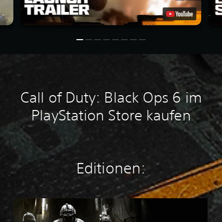
Call of Duty: Black Ops 6 im
PlayStation Store kaufen
Editionen:
M
W
4