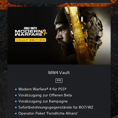
M
W
4
V
a
u
l
t
MW4 Vault
PS5
Modern Warfare® 4 für PS5®
Vorabzugang zur Offenen Beta
Vorabzugang zur Kampagne
Sofortbelohnungsgegenstände für BO7/WZ
Operator-Paket 'Feindliche Allianz'