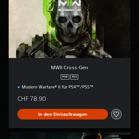
I
I
C
r
o
s
s
-
G
e
n
MWII Cross-Gen
PS4
PS5
Modern Warfare® II für PS4™/PS5™
CHF 78.90
In den Einkaufswagen
B