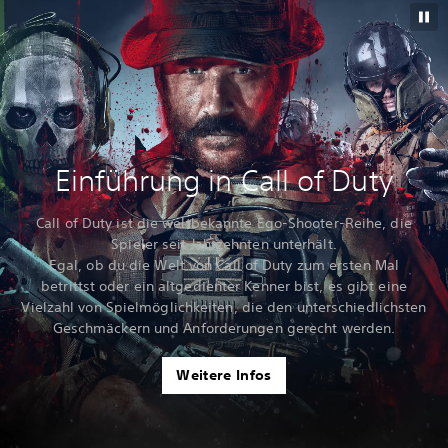
Einführung in Call of Duty
Call of Duty ist die weltbekannte Ego-Shooter-Reihe, die
Spieler seit Jahrzehnten unterhält.
Egal, ob du die Welt von Call of Duty zum ersten Mal
betrittst oder ein altgedienter Kenner bist, es gibt eine
Vielzahl von Spielmöglichkeiten, die den unterschiedlichsten
Geschmäckern und Anforderungen gerecht werden.
Weitere Infos