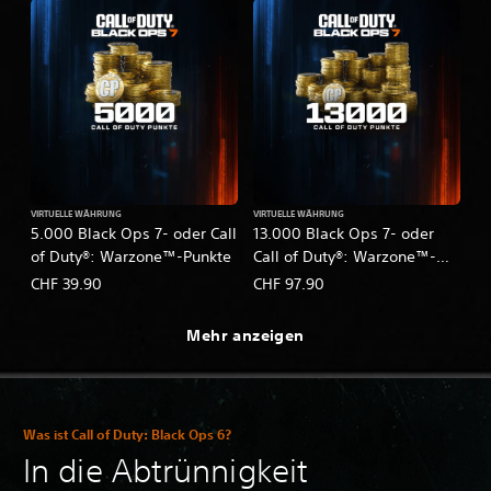
VIRTUELLE WÄHRUNG
VIRTUELLE WÄHRUNG
5.000 Black Ops 7- oder Call
13.000 Black Ops 7- oder
of Duty®: Warzone™-Punkte
Call of Duty®: Warzone™-
Punkte
CHF 39.90
CHF 97.90
Mehr anzeigen
Was ist Call of Duty: Black Ops 6?
In die Abtrünnigkeit