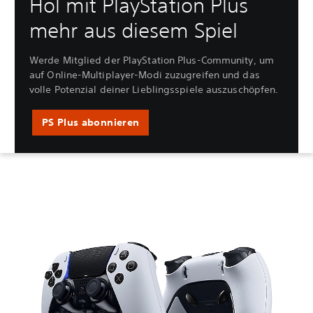
Hol mit PlayStation Plus
mehr aus diesem Spiel
Werde Mitglied der PlayStation Plus-Community, um
auf Online-Multiplayer-Modi zuzugreifen und das
volle Potenzial deiner Lieblingsspiele auszuschöpfen.
PS Plus abonnieren