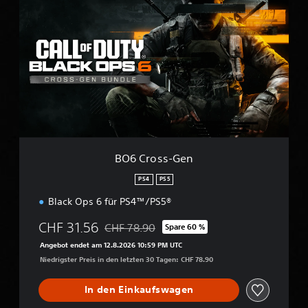
O
6
C
r
o
s
s
-
G
e
n
BO6 Cross-Gen
PS4
PS5
Black Ops 6 für PS4™/PS5®
CHF 31.56
CHF 78.90
Spare 60 %
Preisnachlass gegenüber dem Originalpreis 
Angebot endet am 12.8.2026 10:59 PM UTC
Niedrigster Preis in den letzten 30 Tagen: CHF 78.90
In den Einkaufswagen