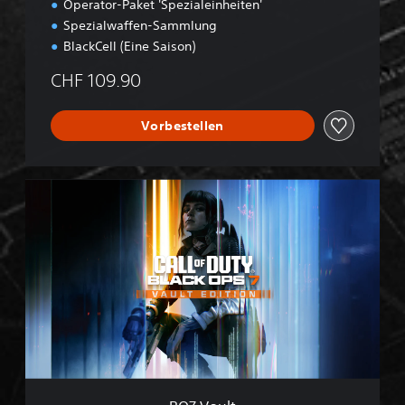
Operator-Paket 'Spezialeinheiten'
Spezialwaffen-Sammlung
BlackCell (Eine Saison)
CHF 109.90
Vorbestellen
B
O
7
V
a
u
l
t