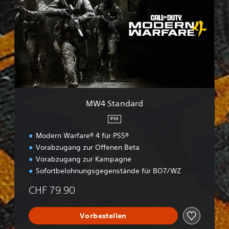
S
t
a
n
d
a
r
d
MW4 Standard
PS5
Modern Warfare® 4 für PS5®
Vorabzugang zur Offenen Beta
Vorabzugang zur Kampagne
Sofortbelohnungsgegenstände für BO7/WZ
CHF 79.90
Vorbestellen