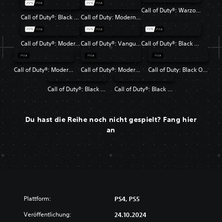
Call of Duty®: Warzone™
Call of Duty®: Black Ops 6
Call of Duty: Modern Warfare III
Call of Duty®: Modern Warfare® II
Call of Duty®: Vanguard
Call of Duty®: Black Ops Cold War
Call of Duty®: Modern Warfare®
Call of Duty®: Modern Warfare® 2 Campaign Remastered
Call of Duty: Black Ops 4
Call of Duty®: Black Ops
Call of Duty®: Black Ops II
Du hast die Reihe noch nicht gespielt? Fang hier
an
Plattform:
PS4, PS5
Veröffentlichung:
24.10.2024