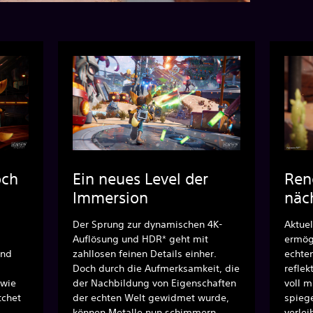
och
Ein neues Level der
Ren
Immersion
näc
Der Sprung zur dynamischen 4K-
Aktuel
Auflösung und HDR* geht mit
ermögl
und
zahllosen feinen Details einher.
echte
Doch durch die Aufmerksamkeit, die
reflek
 wie
der Nachbildung von Eigenschaften
voll 
tchet
der echten Welt gewidmet wurde,
spieg
können Metalle nun schimmern,
verlei