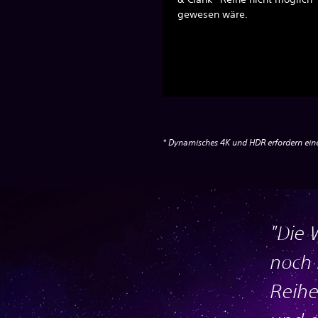
gewesen wäre.
* Dynamisches 4K und HDR erfordern eine
"Die 
noch 
Reihe