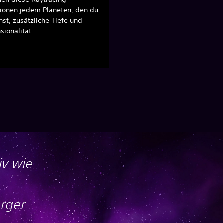
xionen jedem Planeten, den du
st, zusätzliche Tiefe und
ionalität.
iv wie
ürger