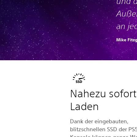
und d
Außen
an je
Mike Fitz
Nahezu sofort
Laden
Dank der eingebauten,
blitzschnellen SSD der PS
Konsole können ganze We