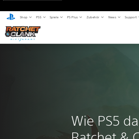
Shop
PS5
Spiele
PS Plus
Zubehör
News
Support
Wie PS5 dab
Ratchet & C