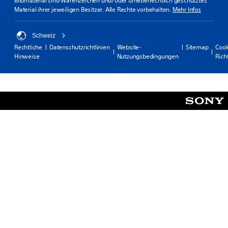
Bildmaterial sind Warenzeichen und/oder urheberrechtlich geschütztes
Material ihrer jeweiligen Besitzer. Alle Rechte vorbehalten.
Mehr Infos
Schweiz
Rechtliche
Datenschutzrichtlinien
Website-
Sitemap
Cook
Hinweise
Nutzungsbedingungen
Rich