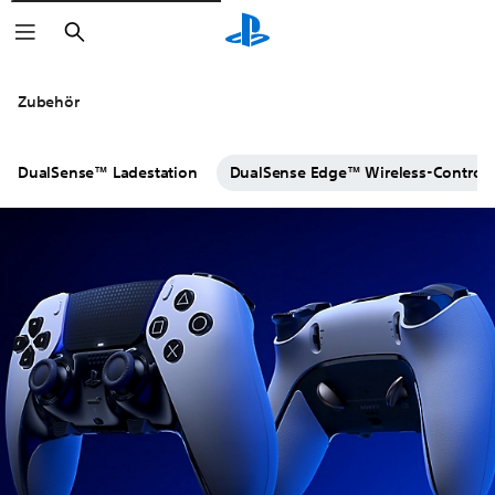
Suchen
Klicke auf die
-Symbole, um mehr zu
Zubehör
DualSense™ Ladestation
DualSense Edge™ Wireless-Controll