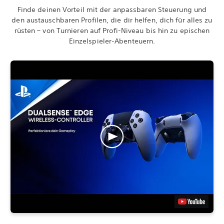
Finde deinen Vorteil mit der anpassbaren Steuerung und
den austauschbaren Profilen, die dir helfen, dich für alles zu
rüsten – von Turnieren auf Profi-Niveau bis hin zu epischen
Einzelspieler-Abenteuern.