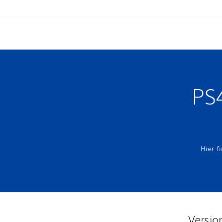
PS
Hier f
Versio