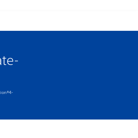
te-
tion®4-