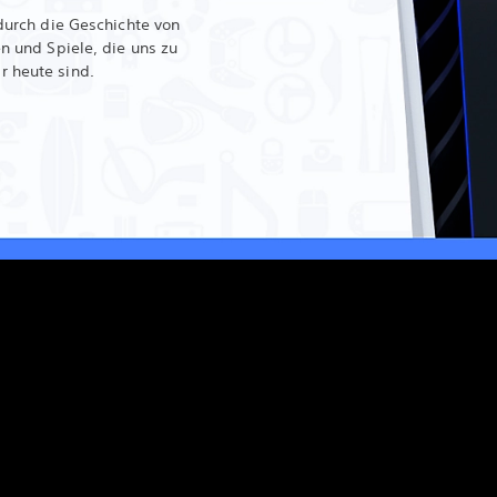
durch die Geschichte von
n und Spiele, die uns zu
 heute sind.