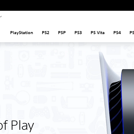
PlayStation
PS2
PSP
PS3
PS Vita
PS4
P
f Play