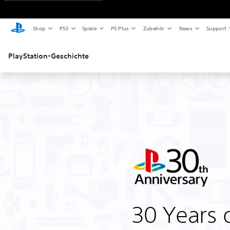
Shop
PS5
Spiele
PS Plus
Zubehör
News
Support
PlayStation-Geschichte
30 Years o