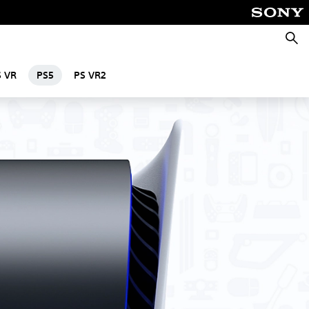
Suche
S VR
PS5
PS VR2