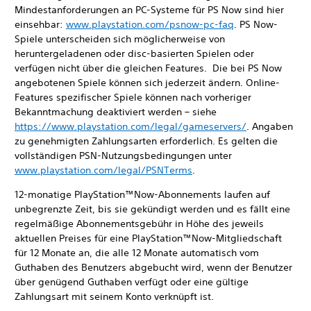
Mindestanforderungen an PC-Systeme für PS Now sind hier
einsehbar:
www.playstation.com/psnow-pc-faq
. PS Now-
Spiele unterscheiden sich möglicherweise von
heruntergeladenen oder disc-basierten Spielen oder
verfügen nicht über die gleichen Features. Die bei PS Now
angebotenen Spiele können sich jederzeit ändern. Online-
Features spezifischer Spiele können nach vorheriger
Bekanntmachung deaktiviert werden – siehe
https://www.playstation.com/legal/gameservers/
. Angaben
zu genehmigten Zahlungsarten erforderlich. Es gelten die
vollständigen PSN-Nutzungsbedingungen unter
www.playstation.com/legal/PSNTerms
.
12-monatige PlayStation™Now-Abonnements laufen auf
unbegrenzte Zeit, bis sie gekündigt werden und es fällt eine
regelmäßige Abonnementsgebühr in Höhe des jeweils
aktuellen Preises für eine PlayStation™Now-Mitgliedschaft
für 12 Monate an, die alle 12 Monate automatisch vom
Guthaben des Benutzers abgebucht wird, wenn der Benutzer
über genügend Guthaben verfügt oder eine gültige
Zahlungsart mit seinem Konto verknüpft ist.