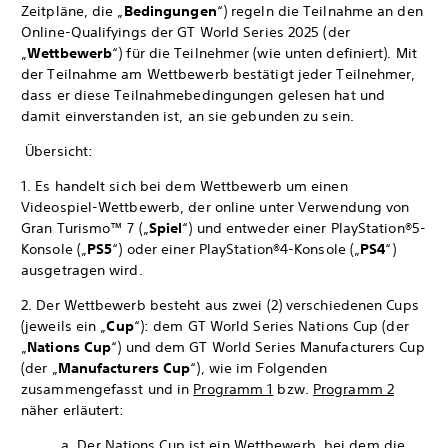
Zeitpläne, die „
Bedingungen
“) regeln die Teilnahme an den
Online-Qualifyings der GT World Series 2025 (der
„
Wettbewerb
“) für die Teilnehmer (wie unten definiert). Mit
der Teilnahme am Wettbewerb bestätigt jeder Teilnehmer,
dass er diese Teilnahmebedingungen gelesen hat und
damit einverstanden ist, an sie gebunden zu sein.
Übersicht:
1. Es handelt sich bei dem Wettbewerb um einen
Videospiel-Wettbewerb, der online unter Verwendung von
Gran Turismo™ 7 („
Spiel
“) und entweder einer PlayStation®5-
Konsole („
PS5
“) oder einer PlayStation®4-Konsole („
PS4
“)
ausgetragen wird.
2. Der Wettbewerb besteht aus zwei (2) verschiedenen Cups
(jeweils ein „
Cup
“): dem GT World Series Nations Cup (der
„
Nations Cup
“) und dem GT World Series Manufacturers Cup
(der „
Manufacturers Cup
“), wie im Folgenden
zusammengefasst und in
Programm 1
bzw.
Programm 2
näher erläutert:
a. Der Nations Cup ist ein Wettbewerb, bei dem die