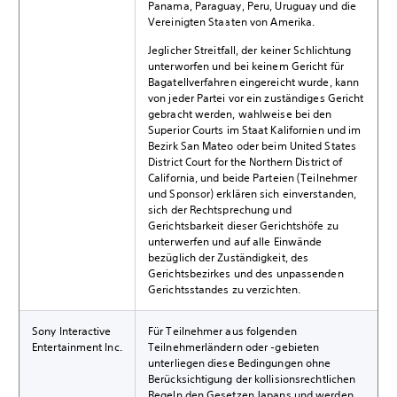
Panama, Paraguay, Peru, Uruguay und die
Vereinigten Staaten von Amerika.
Jeglicher Streitfall, der keiner Schlichtung
unterworfen und bei keinem Gericht für
Bagatellverfahren eingereicht wurde, kann
von jeder Partei vor ein zuständiges Gericht
gebracht werden, wahlweise bei den
Superior Courts im Staat Kalifornien und im
Bezirk San Mateo oder beim United States
District Court for the Northern District of
California, und beide Parteien (Teilnehmer
und Sponsor) erklären sich einverstanden,
sich der Rechtsprechung und
Gerichtsbarkeit dieser Gerichtshöfe zu
unterwerfen und auf alle Einwände
bezüglich der Zuständigkeit, des
Gerichtsbezirkes und des unpassenden
Gerichtsstandes zu verzichten.
Sony Interactive
Für Teilnehmer aus folgenden
Entertainment Inc.
Teilnehmerländern oder -gebieten
unterliegen diese Bedingungen ohne
Berücksichtigung der kollisionsrechtlichen
Regeln den Gesetzen Japans und werden