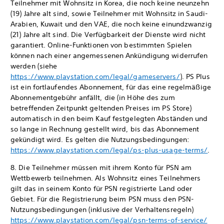
Teilnehmer mit Wohnsitz in Korea, die noch keine neunzehn
(19) Jahre alt sind, sowie Teilnehmer mit Wohnsitz in Saudi-
Arabien, Kuwait und den VAE, die noch keine einundzwanzig
(21) Jahre alt sind. Die Verfügbarkeit der Dienste wird nicht
garantiert. Online-Funktionen von bestimmten Spielen
können nach einer angemessenen Ankündigung widerrufen
werden (siehe
https://www.playstation.com/legal/gameservers/
). PS Plus
ist ein fortlaufendes Abonnement, für das eine regelmäßige
Abonnementgebühr anfällt, die (in Höhe des zum
betreffenden Zeitpunkt geltenden Preises im PS Store)
automatisch in den beim Kauf festgelegten Abständen und
so lange in Rechnung gestellt wird, bis das Abonnement
gekündigt wird. Es gelten die Nutzungsbedingungen:
https://www.playstation.com/legal/ps-plus-usage-terms/
.
8. Die Teilnehmer müssen mit ihrem Konto für PSN am
Wettbewerb teilnehmen. Als Wohnsitz eines Teilnehmers
gilt das in seinem Konto für PSN registrierte Land oder
Gebiet. Für die Registrierung beim PSN muss den PSN-
Nutzungsbedingungen (inklusive der Verhaltensregeln)
https://www.playstation.com/legal/psn-terms-of-service/