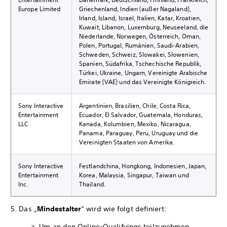
Europe Limited
Griechenland, Indien (außer Nagaland),
Irland, Island, Israel, Italien, Katar, Kroatien,
Kuwait, Libanon, Luxemburg, Neuseeland, die
Niederlande, Norwegen, Österreich, Oman,
Polen, Portugal, Rumänien, Saudi-Arabien,
Schweden, Schweiz, Slowakei, Slowenien,
Spanien, Südafrika, Tschechische Republik,
Türkei, Ukraine, Ungarn, Vereinigte Arabische
Emirate (VAE) und das Vereinigte Königreich.
Sony Interactive
Argentinien, Brasilien, Chile, Costa Rica,
Entertainment
Ecuador, El Salvador, Guatemala, Honduras,
LLC
Kanada, Kolumbien, Mexiko, Nicaragua,
Panama, Paraguay, Peru, Uruguay und die
Vereinigten Staaten von Amerika.
Sony Interactive
Festlandchina, Hongkong, Indonesien, Japan,
Entertainment
Korea, Malaysia, Singapur, Taiwan und
Inc.
Thailand.
5. Das „
Mindestalter
“ wird wie folgt definiert:
a. Um an den Online-Qualifyings teilzunehmen,