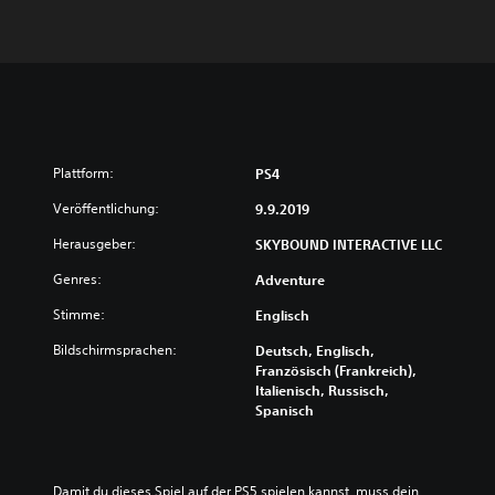
Plattform:
PS4
Veröffentlichung:
9.9.2019
Herausgeber:
SKYBOUND INTERACTIVE LLC
Genres:
Adventure
Stimme:
Englisch
Bildschirmsprachen:
Deutsch, Englisch,
Französisch (Frankreich),
Italienisch, Russisch,
Spanisch
Damit du dieses Spiel auf der PS5 spielen kannst, muss dein 