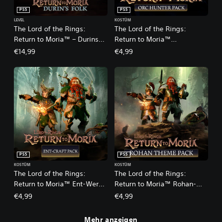
PS5
PS5
LEVEL
KOSTÜM
The Lord of the Rings:
The Lord of the Rings:
Return to Moria™ – Durins
Return to Moria™
Volk
Orkenjäger-Pack DLC
€14,99
€4,99
PS5
PS5
KOSTÜM
KOSTÜM
The Lord of the Rings:
The Lord of the Rings:
Return to Moria™ Ent-Werk-
Return to Moria™ Rohan-
Pack
Pack DLC
€4,99
€4,99
Mehr anzeigen