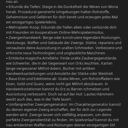
neu an.
• Erkunde die Tiefen: Steige in die Dunkelheit der Minen von Moria
herab. Prozedural generierte Umgebungen halten Rohstoffe,
Geheimnisse und Gefahren für dich bereit und erzeugen jedes Mal
ein einzigartiges Spielerlebnis.
• Mehrspieler-Koop: Erkunde die Tiefen allein oder verbünde dich
mit Freunden im kooperativen Online-Mehrspielermodus.
• Zwergenhandwerk: Berge oder konstruiere legendäre Rüstungen,
Werkzeuge, Waffen und Gebäude der Zwerge. Stärke, repariere und
verzaubere deine Ausrüstung in uralten Schmieden. Verbessere und
erforsche neue Technologien und unglaubliche Maschinen.
• Entdecke magische Artefakte: Finde uralte Zaubergegenstände
wie Schwerter, die in der Gegenwart von Orks leuchten, Karten
lange vergessener Mithril-Adern, Bücher mit antiken
Handwerksanleitungen und Amulette der Stärke oder Weisheit.
• Baue Erze und Edelsteine ab: Grabe Minen, um Rohstoffadern wie
Eisen, Gold und Quarz, wenn nicht gar Mithril abzubauen. In
Handwerksstationen kannst du Erz zu Barren schmelzen und
Ausrüstung verbessern. Doch sei auf der Hut: Lautes Hämmern
weckt auch das, was in der Tiefe lauert.
• Umfangreicher Zwergengenerator: Im Charaktergenerator kannst
du deinen eigenen Zwerg erschaffen, der für dich zur Legende
werden wird. Zwerge lassen sich vielfältig anpassen, um deine
perfekte Zwergenidentität zu finden. Im Spielverlauf kannst du mit
neu entdeckten Waffen und Rüstungen deinen einzigartigen Stil