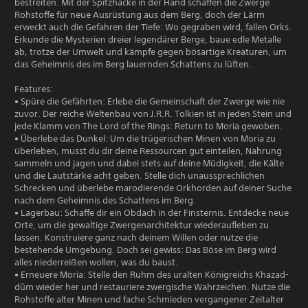
bestreiten. Mit der Spitzhacke in der Hand schaffen die Zwerge
Rohstoffe für neue Ausrüstung aus dem Berg, doch der Lärm
erweckt auch die Gefahren der Tiefe: Wo gegraben wird, fallen Orks.
Erkunde die Mysterien dreier legendärer Berge, baue edle Metalle
ab, trotze der Umwelt und kämpfe gegen bösartige Kreaturen, um
das Geheimnis des im Berg lauernden Schattens zu lüften.
Features:
• Spüre die Gefährten: Erlebe die Gemeinschaft der Zwerge wie nie
zuvor. Der reiche Weltenbau von J.R.R. Tolkien ist in jeden Stein und
jede Klamm von The Lord of the Rings: Return to Moria gewoben.
• Überlebe das Dunkel: Um die trügerischen Minen von Moria zu
überleben, musst du dir deine Ressourcen gut einteilen, Nahrung
sammeln und jagen und dabei stets auf deine Müdigkeit, die Kälte
und die Lautstärke acht geben. Stelle dich unaussprechlichen
Schrecken und überlebe marodierende Orkhorden auf deiner Suche
nach dem Geheimnis des Schattens im Berg.
• Lagerbau: Schaffe dir ein Obdach in der Finsternis. Entdecke neue
Orte, um die gewaltige Zwergenarchitektur wiederaufleben zu
lassen. Konstruiere ganz nach deinem Willen oder nutze die
bestehende Umgebung. Doch sei gewiss: Das Böse im Berg wird
alles niederreißen wollen, was du baust.
• Erneuere Moria: Stelle den Ruhm des uralten Königreichs Khazad-
dûm wieder her und restauriere zwergische Wahrzeichen. Nutze die
Rohstoffe alter Minen und fache Schmieden vergangener Zeitalter