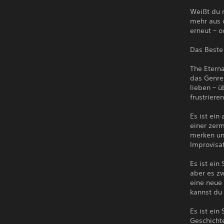
Weißt du n
mehr aus 
erneut – o
Das Beste
The Eterna
das Genre 
lieben – ü
frustriere
Es ist ein
einer zer
merken un
Improvisat
Es ist ein
aber es zw
eine neue 
kannst du 
Es ist ein
Geschichte