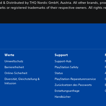
 & Distributed by THQ Nordic GmbH, Austria. All other brands, pr
rks or registered trademarks of their respective owners. All rights r
Werte
Support
Umweltschutz
Support-Hub
Barrierefreiheit
PlayStation Safety
Online-Sicherheit
Status
Diversität, Gleichstellung &
PlayStation-Reparaturenservice
Inklusion
Zurücksetzen des Passworts
Erstattungsanfrage
Handbücher