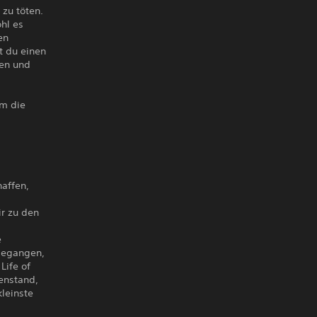
zu töten.
hl es
en
t du einen
ren und
um die
haffen,
ir zu den
e
ngegangen,
Life of
enstand,
kleinste