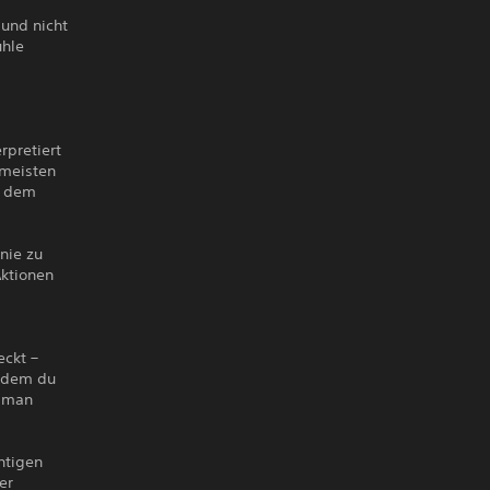
 und nicht
ühle
rpretiert
 meisten
ll dem
 nie zu
Aktionen
eckt –
chdem du
ldman
htigen
er