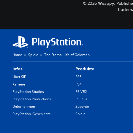
© 2026 Weappy. Published
tradema
Home
Spiele
The Eternal Life of Goldman
Infos
Produkte
Über SIE
PS5
Karriere
PS4
PlayStation Studios
PS VR2
PlayStation Productions
PS Plus
Unternehmen
Zubehör
PlayStation-Geschichte
Spiele