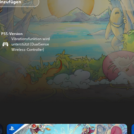
hinzufügen
PS5-Version
Vibrationsfunktion wird
unterstützt (DualSense
Wireless-Controller)