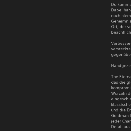
Du kommst
Dabei han
noch niem
Geheimnis
Ort, der v
beachtlich
Verbessere
versteckt
gegenüber
Handgezei
The Etern
das die gl
kompromiss
Wurzeln d
eingeschla
klassisch
und die Er
Goldman i
jeder Char
Detail aus