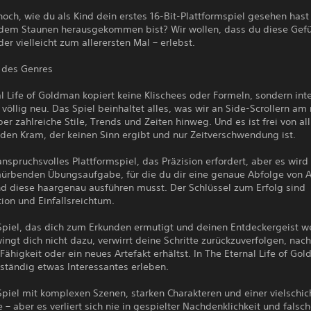
och, wie du als Kind dein erstes 16-Bit-Plattformspiel gesehen hast
dem Staunen herausgekommen bist? Wir wollen, dass du diese Gef
der vielleicht zum allerersten Mal – erlebst.
 des Genres
l Life of Goldman kopiert keine Klischees oder Formeln, sondern inte
völlig neu. Das Spiel beinhaltet alles, was wir an Side-Scrollern am
ber zahlreiche Stile, Trends und Zeiten hinweg. Und es ist frei von a
nden Kram, der keinen Sinn ergibt und nur Zeitverschwendung ist.
 anspruchsvolles Plattformspiel, das Präzision erfordert, aber es wird
mürbenden Übungsaufgabe, für die du dir eine genaue Abfolge von 
d diese haargenau ausführen musst. Der Schlüssel zum Erfolg sind
ion und Einfallsreichtum.
 Spiel, das dich zum Erkunden ermutigt und deinen Entdeckergeist w
ingt dich nicht dazu, verwirrt deine Schritte zurückzuverfolgen, na
Fähigkeit oder ein neues Artefakt erhältst. In The Eternal Life of Go
ständig etwas Interessantes erleben.
 Spiel mit komplexen Szenen, starken Charakteren und einer vielschic
 – aber es verliert sich nie in gespielter Nachdenklichkeit und falsch