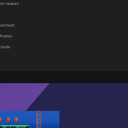
tem rauben
zeichnet
 finden
gründe