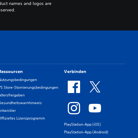
oduct names and logos are
eserved.
Ressourcen
Verbinden
Nutzungsbedingungen
PS Store-Stornierungsbedingungen
Altersfreigaben
Gesundheitswarnhinweis
Entwickler
Offizielles Lizenzprogramm
PlayStation-App (iOS)
PlayStation-App (Android)