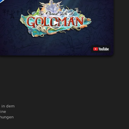
, in dem
ine
chungen