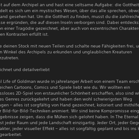
 auf dem Archipel an und hast eine seltsame Aufgabe: die Gottheit 
delt es sich um ein mystisches Wesen, über das alle sprechen, obwo
and gesehen hat. Um die Gottheit zu finden, musst du die zahlreich
se ergründen, die auf diesen Inseln verborgen sind. Dabei entdecks
on einer Tragödie gezeichnet, aber auch von exzentrischen Charakte
en Kontrasten erfüllt ist.
 deinen Stock mit neuen Teilen und schalte neue Fähigkeiten frei, 
en Winkel des Archipels zu erkunden und unglaublichen Kreaturen
zutreten.
chnet und detailverliebt
al Life of Goldman wurde in jahrelanger Arbeit von einem Team ersc
eichen Cartoons, Comics und Spiele liebt wie du. Wir wollten ein
loses 2D-Spiel von erstaunlicher Schönheit erschaffen, also sind w
es Genres zurückgekehrt und haben den wohl schwierigsten Weg
gen – alles ist sorgfältig von Hand gezeichnet, koloriert und mithilf
er Bild-für-Bild-Techniken animiert. Wir sind keine Kompromisse ei
gebnisse zeigen, dass die Mühen sich gelohnt haben. In The Eternal 
st jeder Raum und jede Landschaft einzigartig. Jeder Ort, jeder Geg
akter, jeder visueller Effekt – alles ist sorgfältig geplant und bis ins 
gearbeitet.