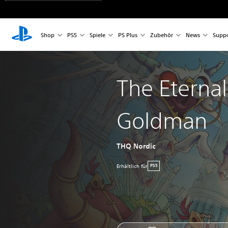
Shop
PS5
Spiele
PS Plus
Zubehör
News
Suppo
The Eternal 
Goldman
THQ Nordic
Erhältlich für
PS5