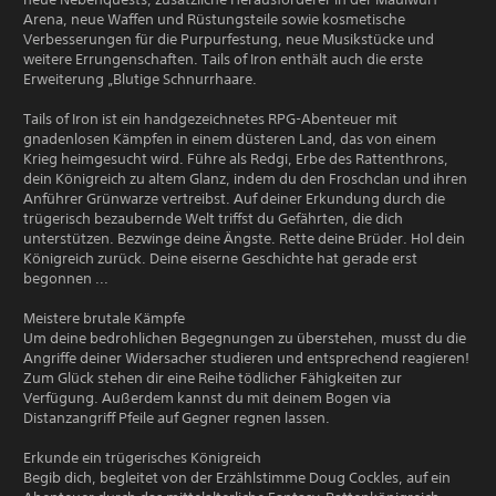
Arena, neue Waffen und Rüstungsteile sowie kosmetische
Verbesserungen für die Purpurfestung, neue Musikstücke und
weitere Errungenschaften. Tails of Iron enthält auch die erste
Erweiterung „Blutige Schnurrhaare.
Tails of Iron ist ein handgezeichnetes RPG-Abenteuer mit
gnadenlosen Kämpfen in einem düsteren Land, das von einem
Krieg heimgesucht wird. Führe als Redgi, Erbe des Rattenthrons,
dein Königreich zu altem Glanz, indem du den Froschclan und ihren
Anführer Grünwarze vertreibst. Auf deiner Erkundung durch die
trügerisch bezaubernde Welt triffst du Gefährten, die dich
unterstützen. Bezwinge deine Ängste. Rette deine Brüder. Hol dein
Königreich zurück. Deine eiserne Geschichte hat gerade erst
begonnen ...
Meistere brutale Kämpfe
Um deine bedrohlichen Begegnungen zu überstehen, musst du die
Angriffe deiner Widersacher studieren und entsprechend reagieren!
Zum Glück stehen dir eine Reihe tödlicher Fähigkeiten zur
Verfügung. Außerdem kannst du mit deinem Bogen via
Distanzangriff Pfeile auf Gegner regnen lassen.
Erkunde ein trügerisches Königreich
Begib dich, begleitet von der Erzählstimme Doug Cockles, auf ein