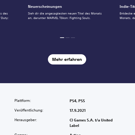
Neuerscheinungen
Indie-Tit
ts des
Sieh dir die angesagtesten neuen Titel des Monats
Entdecke e
 Duty:
an, darunter MARVEL Tōkon: Fighting Souls.
Monats, d
Mehr erfahren
Plattform:
PS4, PS5
Veröffentlichung:
17.9.2021
Herausgeber:
CI Games S.A. t/a United
Label
Genres:
Action