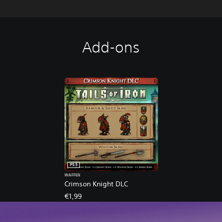
Add-ons
PS5
WAFFEN
Crimson Knight DLC
€1,99