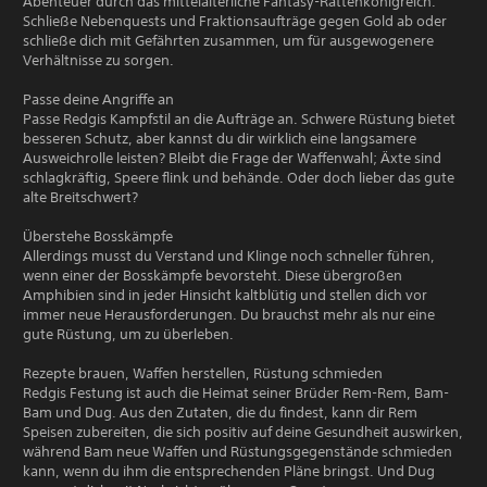
Abenteuer durch das mittelalterliche Fantasy-Rattenkönigreich.
Schließe Nebenquests und Fraktionsaufträge gegen Gold ab oder
schließe dich mit Gefährten zusammen, um für ausgewogenere
Verhältnisse zu sorgen.
Passe deine Angriffe an
Passe Redgis Kampfstil an die Aufträge an. Schwere Rüstung bietet
besseren Schutz, aber kannst du dir wirklich eine langsamere
Ausweichrolle leisten? Bleibt die Frage der Waffenwahl; Äxte sind
schlagkräftig, Speere flink und behände. Oder doch lieber das gute
alte Breitschwert?
Überstehe Bosskämpfe
Allerdings musst du Verstand und Klinge noch schneller führen,
wenn einer der Bosskämpfe bevorsteht. Diese übergroßen
Amphibien sind in jeder Hinsicht kaltblütig und stellen dich vor
immer neue Herausforderungen. Du brauchst mehr als nur eine
gute Rüstung, um zu überleben.
Rezepte brauen, Waffen herstellen, Rüstung schmieden
Redgis Festung ist auch die Heimat seiner Brüder Rem-Rem, Bam-
Bam und Dug. Aus den Zutaten, die du findest, kann dir Rem
Speisen zubereiten, die sich positiv auf deine Gesundheit auswirken,
während Bam neue Waffen und Rüstungsgegenstände schmieden
kann, wenn du ihm die entsprechenden Pläne bringst. Und Dug