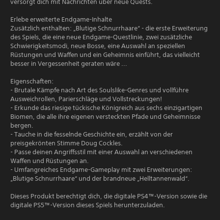
versorgt dich mit Nachrichten über neue Quests.
Erlebe erweiterte Endgame-Inhalte
Zusätzlich enthalten: „Blutige Schnurrhaare“ - die erste Erweiterung
des Spiels, die eine neue Endgame-Questlinie, zwei zusätzliche
Schwierigkeitsmodi, neue Bosse, eine Auswahl an speziellen
Rüstungen und Waffen und ein Geheimnis einführt, das vielleicht
besser in Vergessenheit geraten wäre ...
Eigenschaften:
- Brutale Kämpfe nach Art des Soulslike-Genres und vollführe
Ausweichrollen, Parierschläge und Vollstreckungen!
- Erkunde das riesige tückische Königreich aus sechs einzigartigen
Biomen, die alle ihre eigenen versteckten Pfade und Geheimnisse
bergen.
- Tauche in die fesselnde Geschichte ein, erzählt von der
preisgekrönten Stimme Doug Cockles.
- Passe deinen Angriffsstil mit einer Auswahl an verschiedenen
Waffen und Rüstungen an.
- Umfangreiches Endgame-Gameplay mit zwei Erweiterungen:
„Blutige Schnurrhaare“ und der brandneue „Helltannenwald“.
Dieses Produkt berechtigt dich, die digitale PS4™-Version sowie die
digitale PS5™-Version dieses Spiels herunterzuladen.