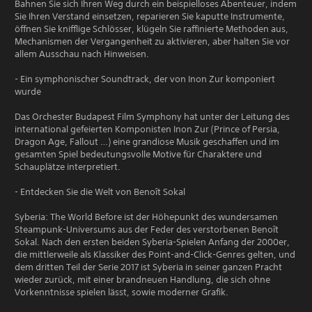
Bahnen Sie sich Ihren Weg durch ein beispielloses Abenteuer, indem
Sie Ihren Verstand einsetzen, reparieren Sie kaputte Instrumente,
öffnen Sie knifflige Schlösser, klügeln Sie raffinierte Methoden aus,
Mechanismen der Vergangenheit zu aktivieren, aber halten Sie vor
allem Ausschau nach Hinweisen.
- Ein symphonischer Soundtrack, der von Inon Zur komponiert
wurde
Das Orchester Budapest Film Symphony hat unter der Leitung des
international gefeierten Komponisten Inon Zur (Prince of Persia,
Dragon Age, Fallout …) eine grandiose Musik geschaffen und im
gesamten Spiel bedeutungsvolle Motive für Charaktere und
Schauplätze interpretiert.
- Entdecken Sie die Welt von Benoît Sokal
Syberia: The World Before ist der Höhepunkt des wundersamen
Steampunk-Universums aus der Feder des verstorbenen Benoît
Sokal. Nach den ersten beiden Syberia-Spielen Anfang der 2000er,
die mittlerweile als Klassiker des Point-and-Click-Genres gelten, und
dem dritten Teil der Serie 2017 ist Syberia in seiner ganzen Pracht
wieder zurück, mit einer brandneuen Handlung, die sich ohne
Vorkenntnisse spielen lässt, sowie moderner Grafik.