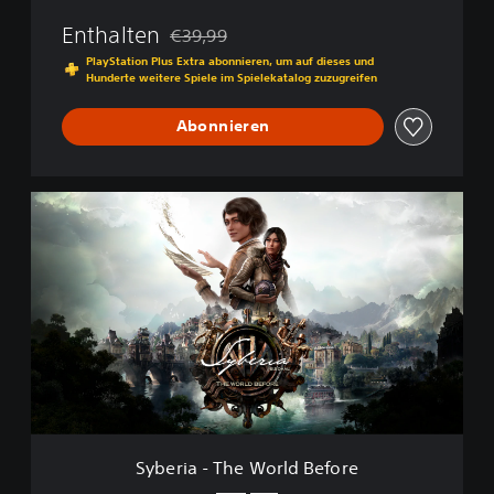
B
Enthalten
€39,99
e
Preisnachlass gegenüber dem Originalpreis
f
PlayStation Plus Extra abonnieren, um auf dieses und
Hunderte weitere Spiele im Spielekatalog zuzugreifen
o
r
e
Abonnieren
S
y
b
e
r
i
a
-
T
h
e
W
o
Syberia - The World Before
r