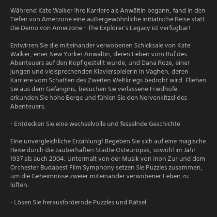
Während Kate Walker ihre Karriere als Anwältin begann, fand in den
Tiefen von Amerzone eine außergewöhnliche initiatische Reise statt.
Die Demo von Amerzone - The Explorer's Legacy ist verfügbar!
Entwirren Sie die miteinander verwobenen Schicksale von Kate
Walker, einer New Yorker Anwältin, deren Leben vom Ruf des
Abenteuers auf den Kopf gestellt wurde, und Dana Roze, einer
jungen und vielsprechenden Klavierspielerin in Vaghen, deren
Karriere vom Schatten des Zweiten Weltkriegs bedroht wird. Fliehen
Sie aus dem Gefängnis, besuchen Sie verlassene Friedhöfe,
erkunden Sie hohe Berge und fühlen Sie den Nervenkitzel des
Abenteuers.
- Entdecken Sie eine wechselvolle und fesselnde Geschichte
Eine unvergleichliche Erzählung! Begeben Sie sich auf eine magische
Reise durch die zauberhaften Städte Osteuropas, sowohl im Jahr
1937 als auch 2004. Untermalt von der Musik von Inon Zur und dem
Orchester Budapest Film Symphony setzen Sie Puzzles zusammen,
um die Geheimnisse zweier miteinander verwobener Leben zu
lüften.
- Lösen Sie herausfordernde Puzzles und Rätsel