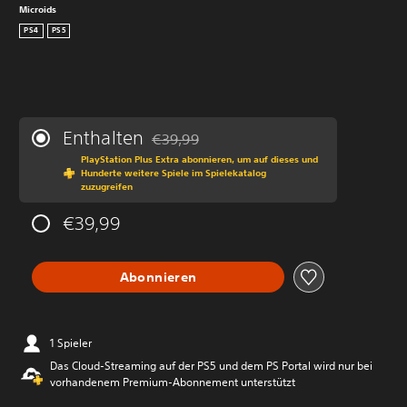
Microids
PS4
PS5
Enthalten
€39,99
Preisnachlass gegenüber dem Originalprei
PlayStation Plus Extra abonnieren, um auf dieses und
Hunderte weitere Spiele im Spielekatalog
zuzugreifen
€39,99
Abonnieren
1 Spieler
Das Cloud-Streaming auf der PS5 und dem PS Portal wird nur bei
vorhandenem Premium-Abonnement unterstützt