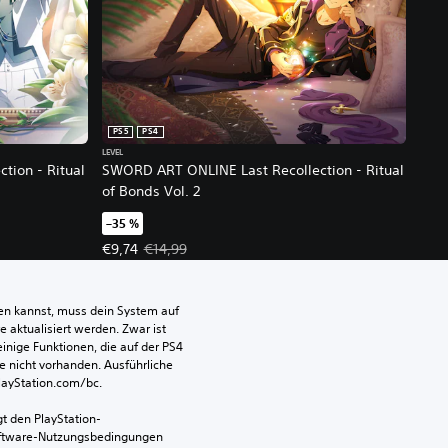
PS5
PS4
LEVEL
tion - Ritual
SWORD ART ONLINE Last Recollection - Ritual
of Bonds Vol. 2
–35 %
her Preis: €14,99
Angebotspreis: €9,74 Ursprünglicher Preis: €14,99
€9,74
€14,99
len kannst, muss dein System auf 
aktualisiert werden. Zwar ist 
einige Funktionen, die auf der PS4 
e nicht vorhanden. Ausführliche 
PlayStation.com/bc.
t den PlayStation-
ftware-Nutzungsbedingungen 