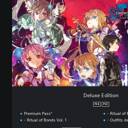
l
u
x
e
E
d
i
t
i
o
n
Deluxe Edition
PS4
PS5
Premium Pass*
- Ritual of
- Ritual of Bonds Vol. 1
- Outfits de