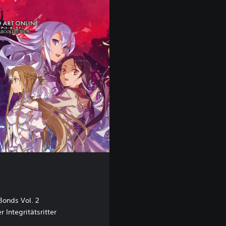
E
M
O
 Bonds Vol. 2
r Integritätsritter