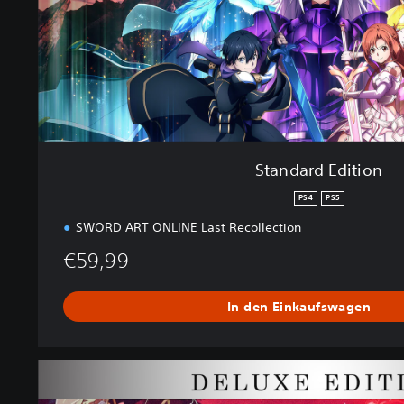
d
i
t
i
o
n
Standard Edition
PS4
PS5
SWORD ART ONLINE Last Recollection
€59,99
In den Einkaufswagen
D
e