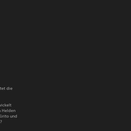
tet die
ickelt
n Helden
Kirito und
n?