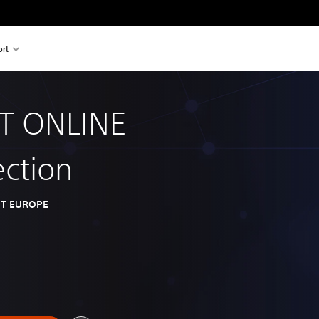
rt
T ONLINE
ection
T EUROPE