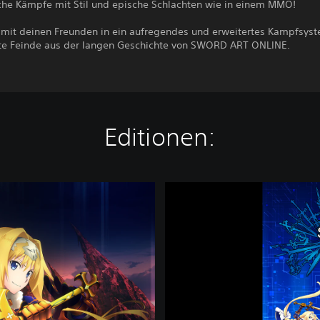
he Kämpfe mit Stil und epische Schlachten wie in einem MMO!
h mit deinen Freunden in ein aufregendes und erweitertes Kampfsy
te Feinde aus der langen Geschichte von SWORD ART ONLINE.
Editionen:
S
W
O
R
D
A
R
T
O