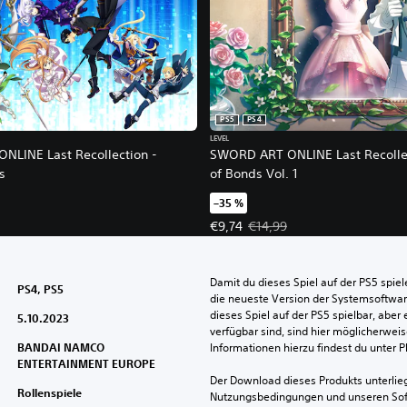
PS5
PS4
LEVEL
LINE Last Recollection -
SWORD ART ONLINE Last Recollec
s
of Bonds Vol. 1
–35 %
Angebotspreis: €9,74 Ursprünglic
€9,74
€14,99
Damit du dieses Spiel auf der PS5 spie
PS4, PS5
die neueste Version der Systemsoftware 
dieses Spiel auf der PS5 spielbar, aber 
5.10.2023
verfügbar sind, sind hier möglicherweis
BANDAI NAMCO
Informationen hierzu findest du unter 
ENTERTAINMENT EUROPE
Der Download dieses Produkts unterlieg
Rollenspiele
Nutzungsbedingungen und unseren So