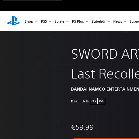
Shop
PS5
Spiele
PS Plus
Zubehör
News
Suppo
SWORD AR
Last Recoll
BANDAI NAMCO ENTERTAINMEN
Erhältlich für
PS5
PS4
€59,99