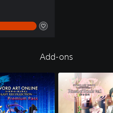
von €84,99
Add-ons