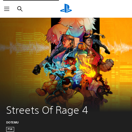
Suchen
Streets Of Rage 4
DOTEMU
PS4