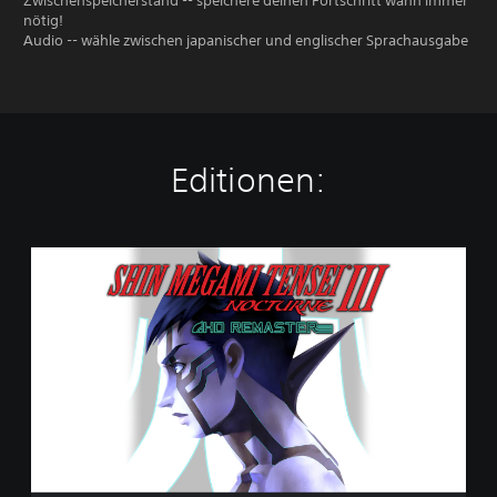
Zwischenspeicherstand -- speichere deinen Fortschritt wann immer
nötig!
Audio -- wähle zwischen japanischer und englischer Sprachausgabe
Editionen:
S
t
a
n
d
a
r
d
E
d
i
t