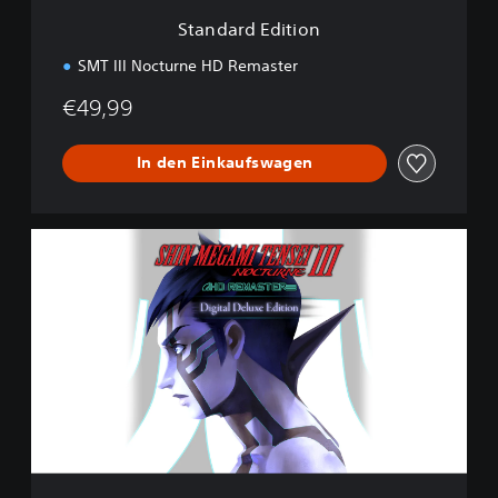
i
Standard Edition
o
n
SMT III Nocturne HD Remaster
€49,99
In den Einkaufswagen
D
i
g
i
t
a
l
D
e
l
u
x
e