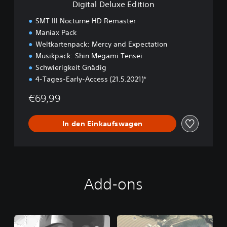
Digital Deluxe Edition
E
d
SMT III Nocturne HD Remaster
i
Maniax Pack
t
Weltkartenpack: Mercy and Expectation
i
o
Musikpack: Shin Megami Tensei
n
Schwierigkeit Gnädig
4-Tages-Early-Access (21.5.2021)*
€69,99
In den Einkaufswagen
Add-ons