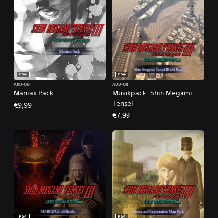
PS4
PS4
ADD-ON
ADD-ON
Maniax Pack
Musikpack: Shin Megami
Tensei
€9,99
€7,99
PS4
PS4