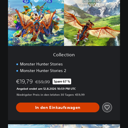
l
e
c
t
i
o
n
Collection
Monster Hunter Stories
Monster Hunter Stories 2
€19,79
€59,99
Spare 67 %
Preisnachlass gegenüber dem Originalpreis von 
Angebot endet am 12.8.2026 10:59 PM UTC
Niedrigster Preis in den letzten 30 Tagen: €59,99
In den Einkaufswagen
D