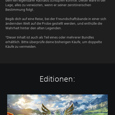
dem ein legendärer Rathalos schlüpfen könnte. Dieser wäre in der
Lage, alles zu verwüsten, wenn er seiner zerstörerischen
Bestimmung folgt.
Begib dich auf eine Reise, bei der Freundschaftsbande in einer sich
ändernden Welt auf die Probe gestellt werden, und enthülle die
Wahrheit hinter den alten Legenden.
*Dieser Inhalt ist auch als Teil eines oder mehrerer Bundles
erhältlich. Bitte überprüfe deine bisherigen Käufe, um doppelte
Käufe zu vermeiden.
Editionen:
S
t
a
n