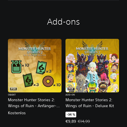
Add-ons
PS4
PS4
OBJEKT
ADD-ON
Monster Hunter Stories 2:
Monster Hunter Stories 2:
Wings of Ruin - Anfänger-
Wings of Ruin - Deluxe Kit
Paket
Kostenlos
–34 %
Angebotspreis: €9,89 Ursprünglic
€9,89
€14,99