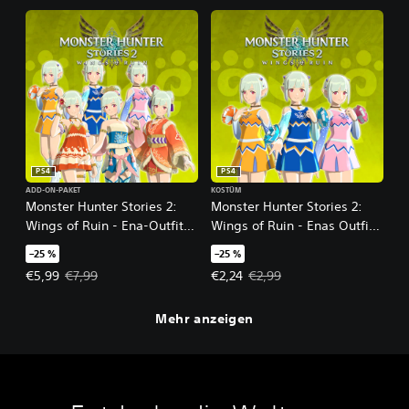
PS4
PS4
ADD-ON-PAKET
KOSTÜM
Monster Hunter Stories 2:
Monster Hunter Stories 2:
Wings of Ruin - Ena-Outfit-
Wings of Ruin - Enas Outfit:
Paket
Cheerleader-3er-Paket
–25 %
–25 %
(Blau/Orange/Pink)
Angebotspreis: €5,99 Ursprünglicher Preis: €7,99
Angebotspreis: €2,24 Ursprünglic
€5,99
€7,99
€2,24
€2,99
Mehr anzeigen