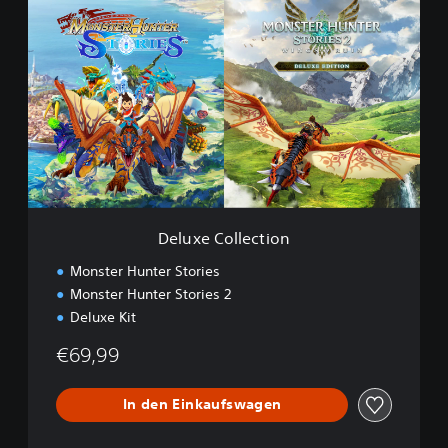
e
l
u
x
e
C
o
l
l
e
c
t
Deluxe Collection
i
o
Monster Hunter Stories
n
Monster Hunter Stories 2
Deluxe Kit
€69,99
In den Einkaufswagen