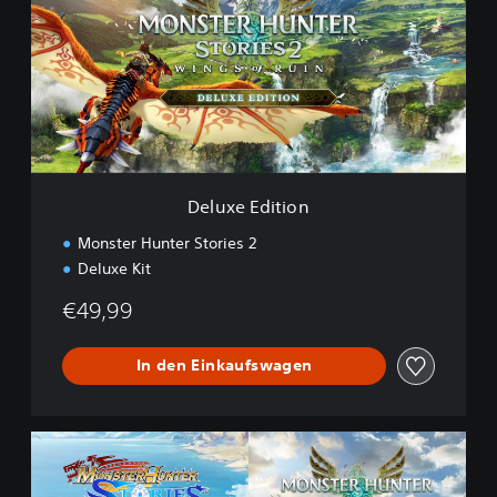
u
x
e
E
d
i
t
i
o
n
Deluxe Edition
Monster Hunter Stories 2
Deluxe Kit
€49,99
In den Einkaufswagen
C
o
l