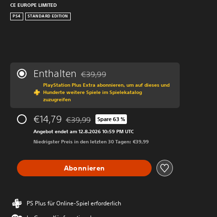
CE EUROPE LIMITED
PS4
STANDARD EDITION
Enthalten
€39,99
Preisnachlass gegenüber dem Originalprei
PlayStation Plus Extra abonnieren, um auf dieses und
Hunderte weitere Spiele im Spielekatalog
zuzugreifen
€14,79
€39,99
Spare 63 %
Preisnachlass gegenüber dem Originalpreis vo
Angebot endet am 12.8.2026 10:59 PM UTC
Niedrigster Preis in den letzten 30 Tagen: €39,99
Abonnieren
PS Plus für Online-Spiel erforderlich