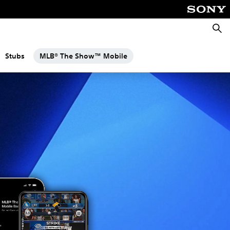
Suche
Stubs
MLB® The Show™ Mobile