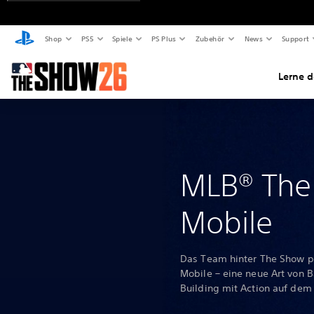
Shop
PS5
Spiele
PS Plus
Zubehör
News
Support
Lerne 
MLB® Th
Mobile
Das Team hinter The Show 
Mobile – eine neue Art von B
Building mit Action auf dem 