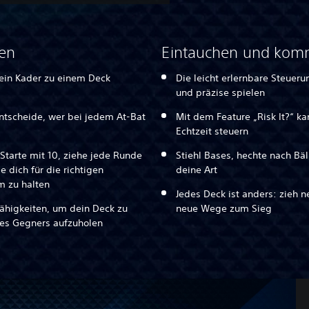
ten
Eintauchen und kom
dein Kader zu einem Deck
Die leicht erlernbare Steueru
und präzise spielen
entscheide, wer bei jedem At-Bat
Mit dem Feature „Risk It?“ k
Echtzeit steuern
Starte mit 10, ziehe jede Runde
Stiehl Bases, hechte nach Bä
 dich für die richtigen
deine Art
 zu halten
Jedes Deck ist anders: zieh n
lfähigkeiten, um dein Deck zu
neue Wege zum Sieg
nes Gegners aufzuholen