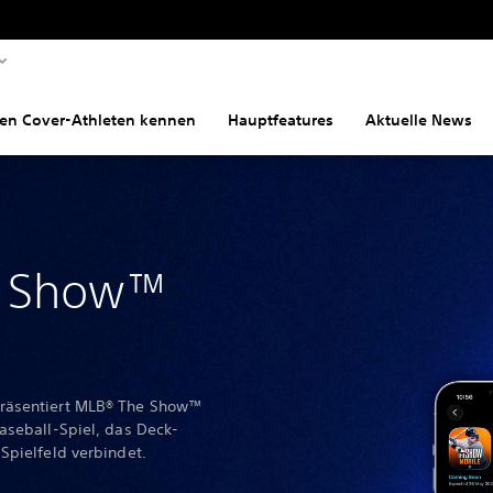
den Cover-Athleten kennen
Hauptfeatures
Aktuelle News
e Show™
präsentiert MLB® The Show™
aseball-Spiel, das Deck-
Spielfeld verbindet.