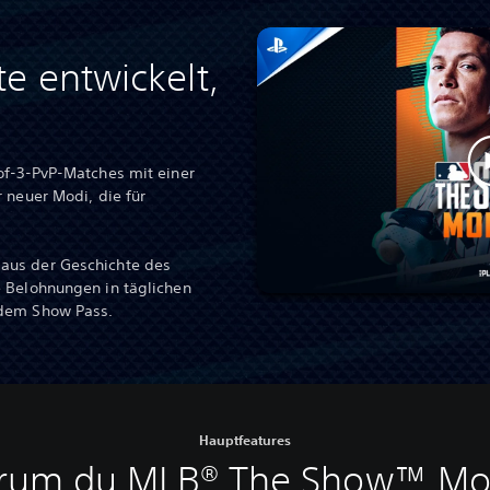
e entwickelt,
of-3-PvP-Matches mit einer
 neuer Modi, die für
aus der Geschichte des
 Belohnungen in täglichen
 dem Show Pass.
Hauptfeatures
um du MLB® The Show™ Mo