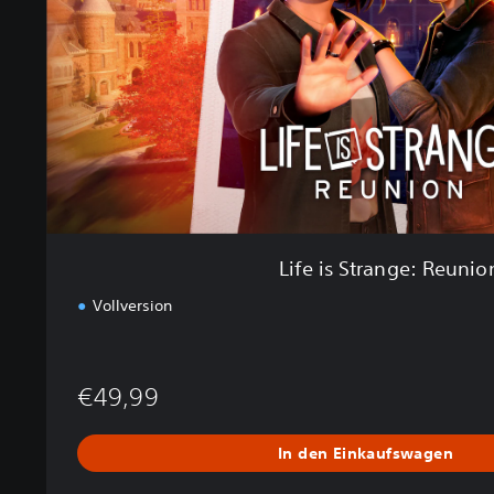
t
r
a
n
g
e
:
R
e
u
n
Life is Strange: Reunio
i
o
Vollversion
n
€49,99
In den Einkaufswagen