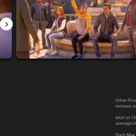
Chloe Pric
verloren z
Jetzt ist
unmöglich
Doch Max s