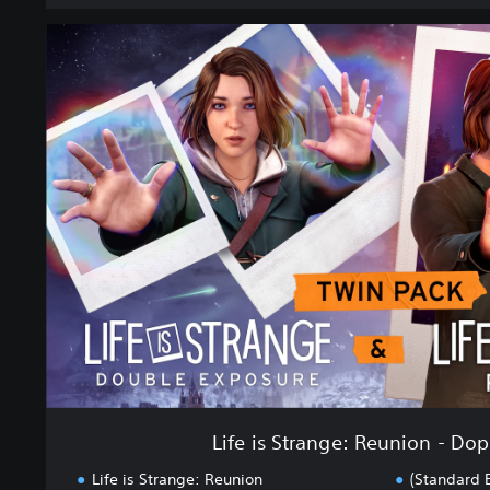
L
i
f
e
i
s
S
t
r
a
n
g
e
:
R
e
u
n
Life is Strange: Reunion - Do
i
o
Life is Strange: Reunion
(Standard 