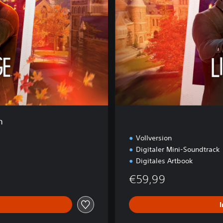
d
i
t
i
o
n
n
Vollversion
Digitaler Mini-Soundtrack
Digitales Artbook
€59,99