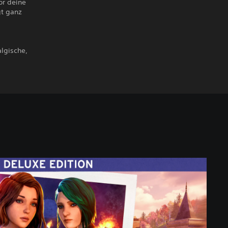
or deine
gt ganz
lgische,