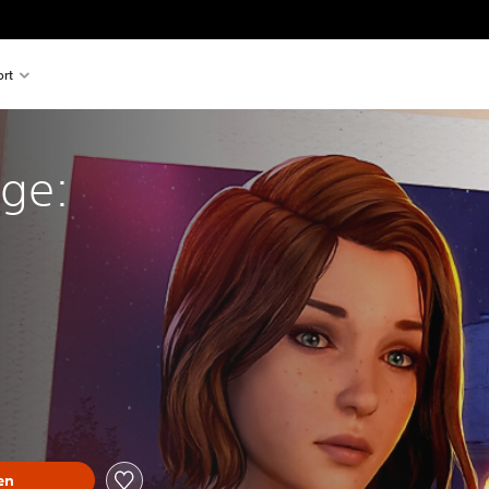
rt
nge:
en