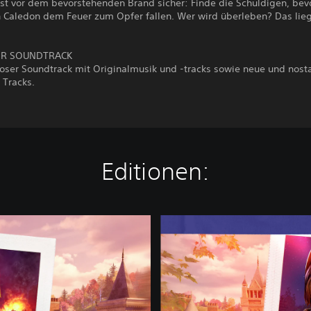
st vor dem bevorstehenden Brand sicher: Finde die Schuldigen, bev
n Caledon dem Feuer zum Opfer fallen. Wer wird überleben? Das lie
ER SOUNDTRACK
ioser Soundtrack mit Originalmusik und -tracks sowie neue und nosta
e Tracks.
Editionen:
D
e
l
u
x
e
E