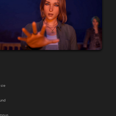
 sie
 und
Campus