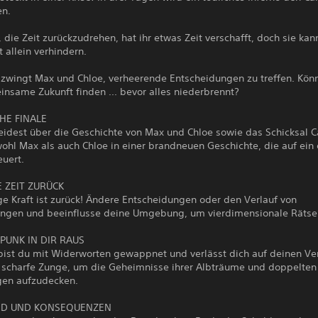
en.
, die Zeit zurückzudrehen, hat ihr etwas Zeit verschafft, doch sie kan
t allein verhindern.
 zwingt Max und Chloe, verheerende Entscheidungen zu treffen. Kön
nsame Zukunft finden ... bevor alles niederbrennt?
HE FINALE
eidest über die Geschichte von Max und Chloe sowie das Schicksal C
ohl Max als auch Chloe in einer brandneuen Geschichte, die auf ein
euert.
 ZEIT ZURÜCK
ge Kraft ist zurück! Ändere Entscheidungen oder den Verlauf von
ungen und beeinflusse deine Umgebung, um vierdimensionale Rätsel
PUNK IN DIR RAUS
 bist du mit Widerworten gewappnet und verlässt dich auf deinen Ve
 scharfe Zunge, um die Geheimnisse ihrer Albträume und doppelten
gen aufzudecken.
OD UND KONSEQUENZEN