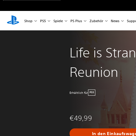
Shop
PS5
Spiele
PS Plus
Zubehör
News
Suppo
Life is Stra
Reunion
Erhältlich für
PS5
€49,99
In den Einkaufswag