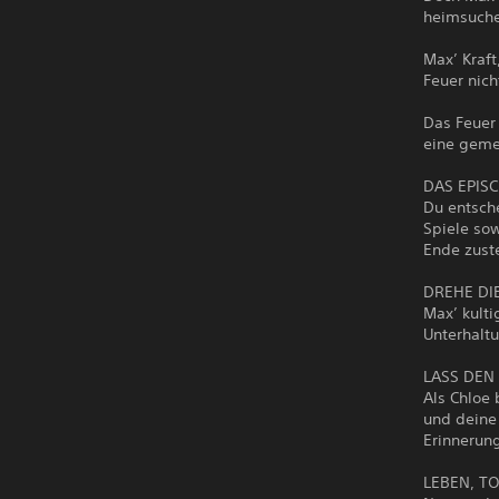
heimsuch
Max’ Kraft
Feuer nich
Das Feuer
eine gemei
DAS EPISC
Du entsch
Spiele sow
Ende zust
DREHE DIE
Max’ kulti
Unterhalt
LASS DEN 
Als Chloe
und deine
Erinnerun
LEBEN, T