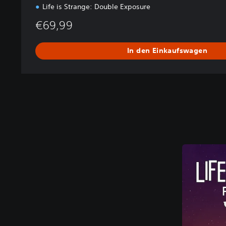
n
Life is Strange: Double Exposure
-
€69,99
D
o
p
In den Einkaufswagen
p
e
l
p
a
c
k