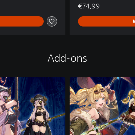
€74,99
Add-ons