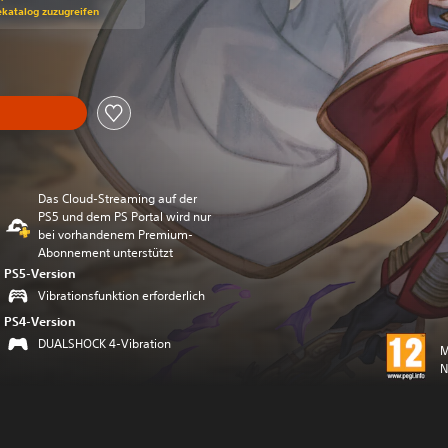
ekatalog zuzugreifen
Das Cloud-Streaming auf der
PS5 und dem PS Portal wird nur
bei vorhandenem Premium-
Abonnement unterstützt
PS5-Version
Vibrationsfunktion erforderlich
PS4-Version
DUALSHOCK 4-Vibration
M
N