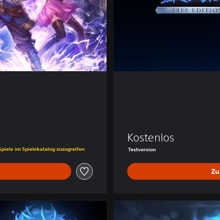
n
Kostenlos
is von €49,99
Spiele im Spielekatalog zuzugreifen
Testversion
Zu
D
e