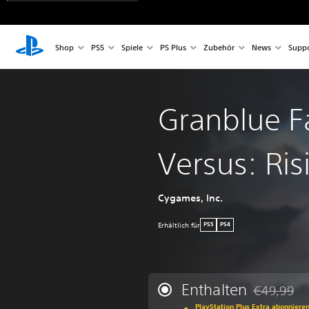
Shop
PS5
Spiele
PS Plus
Zubehör
News
Suppo
Granblue F
Versus: Ris
Cygames, Inc.
Erhältlich für
PS5
PS4
Enthalten
€49,99
Preisnachla
PlayStation Plus Extra abonniere