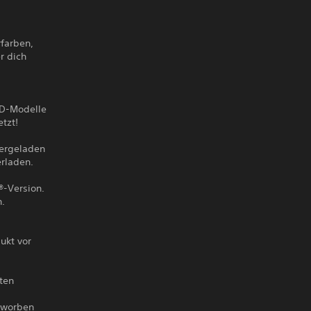
rfarben,
r dich
3D-Modelle
tzt!
tergeladen
erladen.
®-Version.
h.
ukt vor
ten
erworben