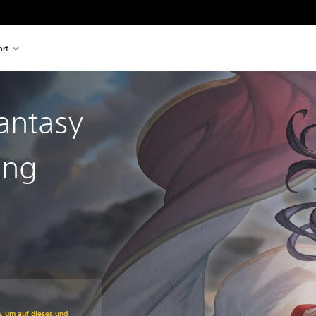
rt
antasy
ing
ss gegenüber dem Originalpreis von €49,99
n, um auf dieses und