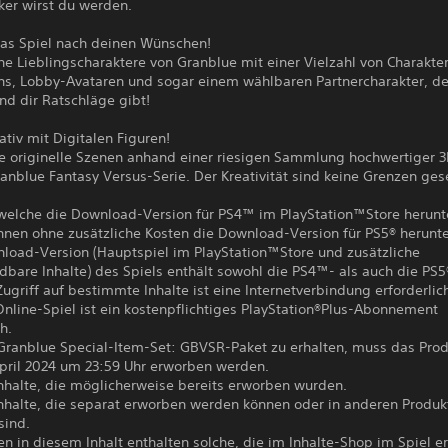
ker wirst du werden.
das Spiel nach deinen Wünschen!
ne Lieblingscharaktere von Granblue mit einer Vielzahl von Charakte
ns, Lobby-Avataren und sogar einem wählbaren Partnercharakter, de
nd dir Ratschläge gibt!
tiv mit Digitalen Figuren!
re originelle Szenen anhand einer riesigen Sammlung hochwertiger 
anblue Fantasy Versus-Serie. Der Kreativität sind keine Grenzen gese
, welche die Download-Version für PS4™ im PlayStation™Store herun
nnen ohne zusätzliche Kosten die Download-Version für PS5® herunt
nload-Version (Hauptspiel im PlayStation™Store und zusätzliche
dbare Inhalte) des Spiels enthält sowohl die PS4™- als auch die PS5
Zugriff auf bestimmte Inhalte ist eine Internetverbindung erforderlic
Online-Spiel ist ein kostenpflichtiges PlayStation®Plus-Abonnement
h.
Granblue Special-Item-Set: GBVSR-Paket zu erhalten, muss das Prod
pril 2024 um 23:59 Uhr erworben werden.
Inhalte, die möglicherweise bereits erworben wurden.
 Inhalte, die separat erworben werden können oder in anderen Produk
sind.
en in diesem Inhalt enthalten solche, die im Inhalte-Shop im Spiel 