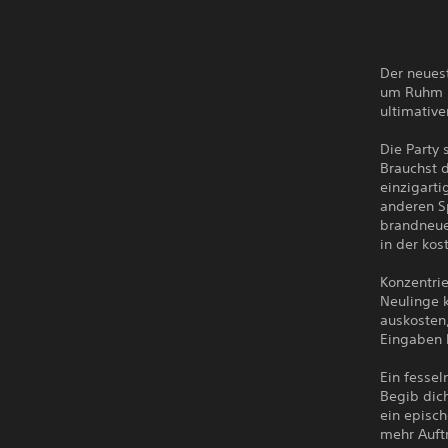
Der neues
um Ruhm u
ultimative
Die Party 
Brauchst 
einzigarti
anderen Sp
brandneue
in der kos
Konzentrie
Neulinge 
auskosten
Eingaben 
Ein fessel
Begib dic
ein episc
mehr Auftr