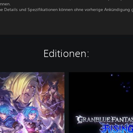
nnen.
iche Details und Spezifikationen können ohne vorherige Ankündigung 
Editionen:
F
r
e
e
E
d
i
t
i
o