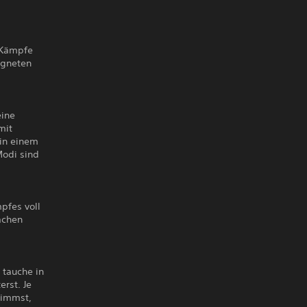
 Kämpfe
igneten
eine
mit
 in einem
Modi sind
pfes voll
achen
 tauche in
rst. Je
nimmst,