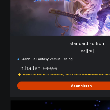
i
t
i
o
n
Standard Edition
PS4
PS5
Granblue Fantasy Versus: Rising
Enthalten
€49,99
Preisnachlass gegenüber dem Originalpre
PlayStation Plus Extra abonnieren, um auf dieses und Hunderte weitere 
Abonnieren
F
r