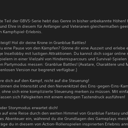
te Teil der GBVS-Serie hebt das Genre in bisher unbekannte Höhen!
nd Ehre in diesem für Anfänger und Veteranen gleichermaßen gee
n Kampfspiel-Erlebnis.
steigt! Hol dir deine Krone in Granblue Battles!
du eine Pause von den Kämpfen? Gönne dir eine Auszeit und erlebe 
ge Insellobby mit lustigen Attraktionen. Du kannst dich sogar online 
ielern in einer Vielzahl von Hindernisparcours und Survival-Spielen
n Partymodus messen: Granblue Battles! (Avatare, Charaktere und 
tenlosen Version nur begrenzt verfügbar.)
re dich auf den Kampf, nicht auf die Steuerung!
können die Intensität und den Nervenkitzel des Eins-gegen-Eins-Kam
, ohne sich eine komplizierte Steuerung merken zu müssen. Mit einf
lassen sich Fähigkeiten mit einem einzigen Tastendruck ausführen!
nder Storymodus erwartet dich!
h auf eine Reise durch den weiten Himmel von Granblue Fantasy und
hes Abenteuer ein, während du die Grundlagen des Gameplays meiste
äge du in diesem von Action-Rollenspielen inspirierten Erlebnis an