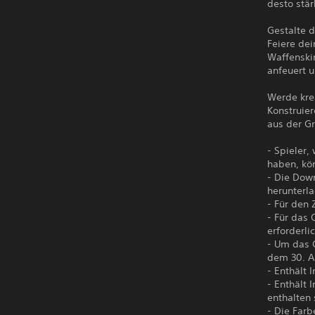
desto stär
Gestalte 
Feiere dei
Waffenski
anfeuert u
Werde krea
Konstruie
aus der Gr
- Spieler
haben, kö
- Die Dow
herunterla
- Für den 
- Für das 
erforderlic
- Um das 
dem 30. A
- Enthält 
- Enthält
enthalten 
- Die Farb