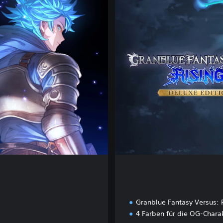
l
u
x
e
E
d
i
t
i
o
n
Granblue Fantasy Versus: 
4 Farben für die OG-Chara