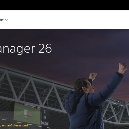
rt
anager 26 
ss gegenüber dem Originalpreis von €59,99
n, um auf dieses und