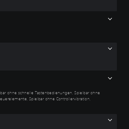
ielbar ohne schnelle Tastenbedienungen, Spielbar ohne
uerelemente, Spielbar ohne Controllervibration,