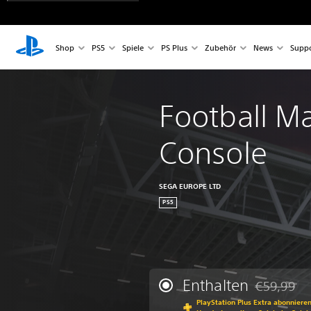
Shop
PS5
Spiele
PS Plus
Zubehör
News
Suppo
Football M
Console
SEGA EUROPE LTD
PS5
Enthalten
€59,99
Preisnachla
PlayStation Plus Extra abonniere