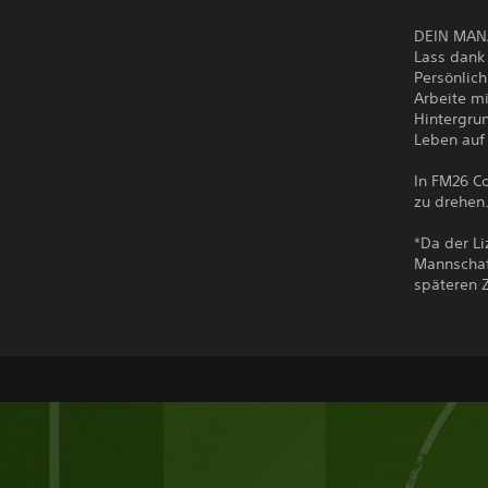
DEIN MAN
Lass dank
Persönlic
Arbeite m
Hintergrun
Leben auf 
In FM26 Co
zu drehen
*Da der L
Mannschaft
späteren 