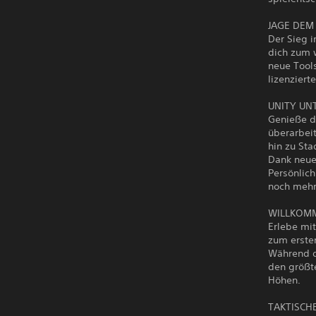
JAGE DEM
Der Sieg 
dich zum 
neue Tools
lizenziert
UNITY UN
Genieße da
überarbeit
hin zu Sta
Dank neue
Persönlich
noch mehr 
WILLKOMM
Erlebe mit
zum ersten
Während d
den größte
Höhen.
TAKTISCH