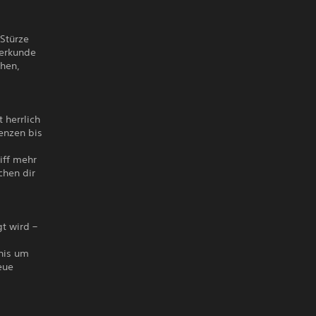
 Stürze
 erkunde
chen,
 herrlich
enzen bis
iff mehr
chen dir
t wird –
nis um
eue