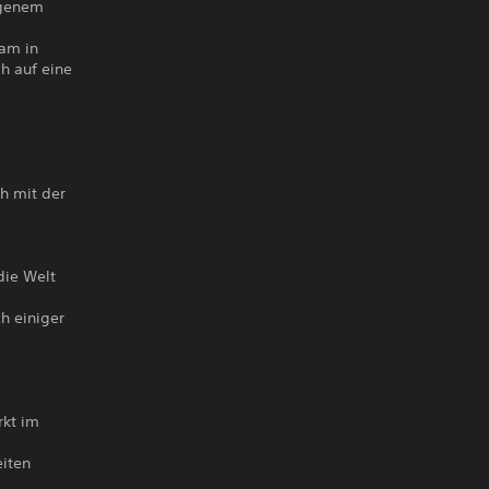
igenem
eam in
h auf eine
h mit der
die Welt
h einiger
rkt im
eiten