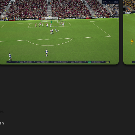
es
en