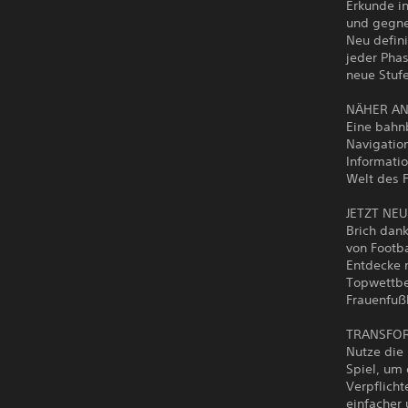
Erkunde i
und gegne
Neu defini
jeder Phas
neue Stufe
NÄHER AN
Eine bahnb
Navigatio
Informatio
Welt des F
JETZT NE
Brich dank
von Footb
Entdecke n
Topwettbe
Frauenfuß
TRANSFOR
Nutze die
Spiel, um 
Verpflich
einfacher 