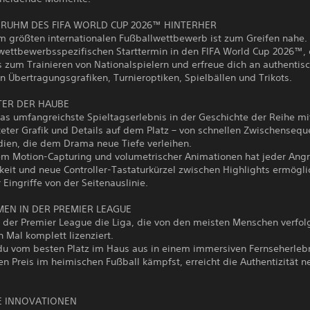
 RUHM DES FIFA WORLD CUP 2026™ HINTERHER
im größten internationalen Fußballwettbewerb ist zum Greifen nahe.
wettbewerbsspezifischen Starttermin in den FIFA World Cup 2026™,
 zum Trainieren von Nationalspielern und erfreue dich an authentis
en Übertragungsgrafiken, Turnieroptiken, Spielbällen und Trikots.
TER DER HAUBE
s umfangreichste Spieltagserlebnis in der Geschichte der Reihe mit
eter Grafik und Details auf dem Platz – von schnellen Zwischensequ
dien, die dem Drama neue Tiefe verleihen.
m Motion-Capturing und volumetrischer Animationen hat jeder Angr
keit und neue Controller-Tastaturkürzel zwischen Highlights ermögli
Eingriffe von der Seitenauslinie.
EN IN DER PREMIER LEAGUE
 der Premier League die Liga, die von den meisten Menschen verfolg
 Mal komplett lizenziert.
u vom besten Platz im Haus aus in einem immersiven Fernseherleb
n Preis im heimischen Fußball kämpfst, erreicht die Authentizität n
E INNOVATIONEN