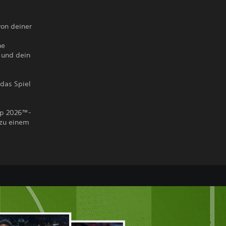
von deiner
ne
h und dein
 das Spiel
Cup 2026™-
 zu einem