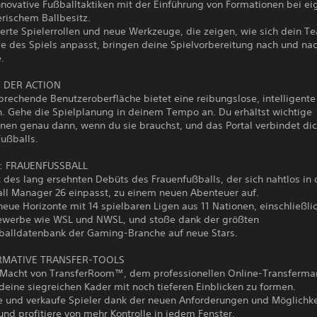
nnovative Fußballtaktiken mit der Einführung von Formationen bei e
rischem Ballbesitz.
erte Spielerrollen und neue Werkzeuge, die zeigen, wie sich dein T
e des Spiels anpasst, bringen deine Spielvorbereitung nach und nac
.
 DER ACTION
rechende Benutzeroberfläche bietet eine reibungslose, intelligente
n. Gehe die Spielplanung in deinem Tempo an. Du erhältst wichtige
nen genau dann, wenn du sie brauchst, und das Portal verbindet dic
ußballs.
U: FRAUENFUSSBALL
 des lang ersehnten Debüts des Frauenfußballs, der sich nahtlos in 
all Manager 26 einpasst, zu einem neuen Abenteuer auf.
eue Horizonte mit 14 spielbaren Ligen aus 11 Nationen, einschließlic
werbe wie WSL und NWSL, und stoße dank der größten
balldatenbank der Gaming-Branche auf neue Stars.
MATIVE TRANSFER-TOOLS
 Macht von TransferRoom™, dem professionellen Online-Transferma
deine siegreichen Kader mit noch tieferen Einblicken zu formen.
te und verkaufe Spieler dank der neuen Anforderungen und Möglichk
und profitiere von mehr Kontrolle in jedem Fenster.