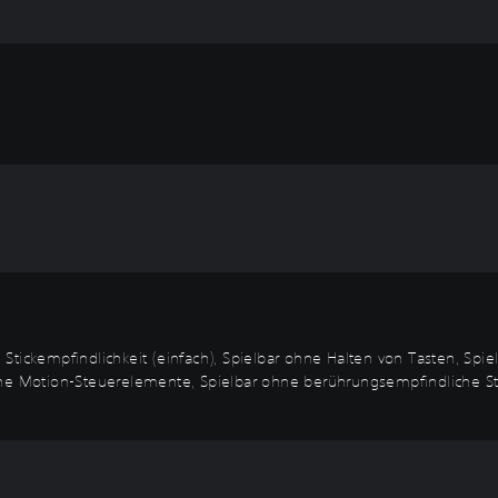
Stickempfindlichkeit (einfach), Spielbar ohne Halten von Tasten, Sp
hne Motion-Steuerelemente, Spielbar ohne berührungsempfindliche Ste