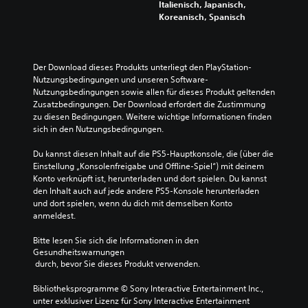
a
e
s
i
Italienisch, Japanisch,
d
l
l
t
g
Koreanisch, Spanisch
i
e
e
o
k
n
r
m
r
e
e
e
e
y
i
i
d
n
u
t
Der Download dieses Produkts unterliegt den PlayStation-
n
u
t
n
s
Nutzungsbedingungen und unseren Software-
e
z
e
d
g
Nutzungsbedingungen sowie allen für dieses Produkt geltenden 
r
i
a
d
r
Zusatzbedingungen. Der Download erfordert die Zustimmung 
W
e
l
i
a
zu diesen Bedingungen. Weitere wichtige Informationen finden 
e
r
t
e
d
sich in den Nutzungsbedingungen.
i
e
e
w
d
s
n
r
i
e
Du kannst diesen Inhalt auf die PS5-Hauptkonsole, die (über die 
e
o
n
c
s
Einstellung „Konsolenfreigabe und Offline-Spiel“) mit deinem 
d
d
a
h
S
Konto verknüpft ist, herunterladen und dort spielen. Du kannst 
a
e
t
t
p
den Inhalt auch auf jede andere PS5-Konsole herunterladen 
r
r
i
i
i
und dort spielen, wenn du dich mit demselben Konto 
g
s
v
g
e
anmeldest.
e
i
e
s
l
s
e
P
t
s
Bitte lesen Sie sich die Informationen in den 
t
s
r
e
i
Gesundheitswarnungen
e
t
e
n
 durch, bevor Sie dieses Produkt verwenden.
n
l
u
s
F
s
l
m
e
i
Bibliotheksprogramme © Sony Interactive Entertainment Inc., 
g
t
m
t
g
unter exklusiver Lizenz für Sony Interactive Entertainment 
e