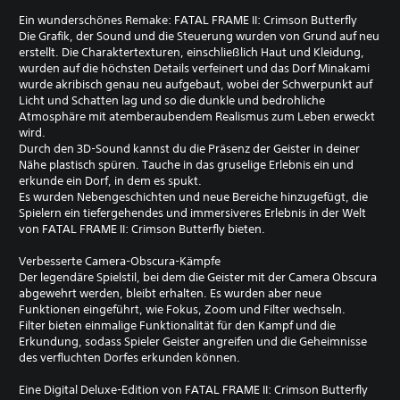
Ein wunderschönes Remake: FATAL FRAME II: Crimson Butterfly
Die Grafik, der Sound und die Steuerung wurden von Grund auf neu
erstellt. Die Charaktertexturen, einschließlich Haut und Kleidung,
wurden auf die höchsten Details verfeinert und das Dorf Minakami
wurde akribisch genau neu aufgebaut, wobei der Schwerpunkt auf
Licht und Schatten lag und so die dunkle und bedrohliche
Atmosphäre mit atemberaubendem Realismus zum Leben erweckt
wird.
Durch den 3D-Sound kannst du die Präsenz der Geister in deiner
Nähe plastisch spüren. Tauche in das gruselige Erlebnis ein und
erkunde ein Dorf, in dem es spukt.
Es wurden Nebengeschichten und neue Bereiche hinzugefügt, die
Spielern ein tiefergehendes und immersiveres Erlebnis in der Welt
von FATAL FRAME II: Crimson Butterfly bieten.
Verbesserte Camera-Obscura-Kämpfe
Der legendäre Spielstil, bei dem die Geister mit der Camera Obscura
abgewehrt werden, bleibt erhalten. Es wurden aber neue
Funktionen eingeführt, wie Fokus, Zoom und Filter wechseln.
Filter bieten einmalige Funktionalität für den Kampf und die
Erkundung, sodass Spieler Geister angreifen und die Geheimnisse
des verfluchten Dorfes erkunden können.
Eine Digital Deluxe-Edition von FATAL FRAME II: Crimson Butterfly