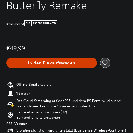
Butterfly Remake
Erhältlich für
PS5
PS5 PRO ENHANCED
€49,99
In den Einkaufswagen
Offline-Spiel aktiviert
1 Spieler
Das Cloud-Streaming auf der PS5 und dem PS Portal wird nur bei
vorhandenem Premium-Abonnement unterstützt
Barrierefreiheitsfunktionen (22)
Barrierefreiheitsfunktionen
PS5-Version
Vibrationsfunktion wird unterstützt (DualSense Wireless-Controller)