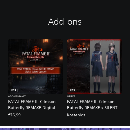
Add-ons
PS5
PS5
ADD-ON-PAKET
OBJEKT
FATAL FRAME II: Crimson
FATAL FRAME II: Crimson
Butterfly REMAKE Digital
Butterfly REMAKE x SILENT
Deluxe-Upgrade
HILL f-Kostümset
€16,99
Kostenlos