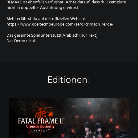
REMAKE ist ebenfalls verfügbar. Achte darauf, dass du Exemplare
nicht in doppelter Ausführung erwirbst.
Mehr erfährst du auf der offiziellen Website:
https://www.koeitecmoeurope.com/zero/crimson-re/de/
Das gesamte Spiel unterstützt Arabisch (nur Text).
Das Demo nicht.
Editionen:
S
t
a
n
d
a
r