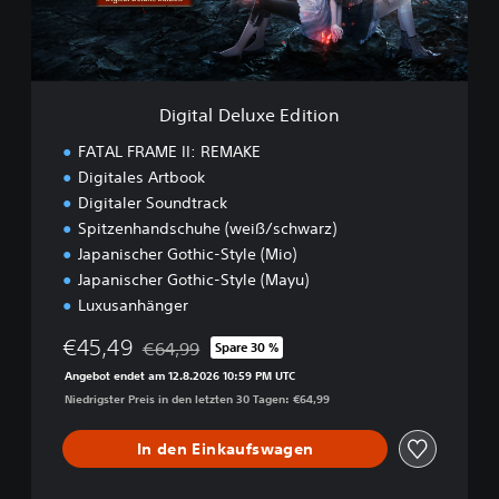
M
e
A
l
K
u
E
x
D
e
e
Digital Deluxe Edition
E
m
d
FATAL FRAME II: REMAKE
o
i
Digitales Artbook
t
Digitaler Soundtrack
i
o
Spitzenhandschuhe (weiß/schwarz)
n
Japanischer Gothic-Style (Mio)
Japanischer Gothic-Style (Mayu)
Luxusanhänger
€45,49
€64,99
Spare 30 %
Preisnachlass gegenüber dem Originalpreis von
Angebot endet am 12.8.2026 10:59 PM UTC
Niedrigster Preis in den letzten 30 Tagen: €64,99
In den Einkaufswagen