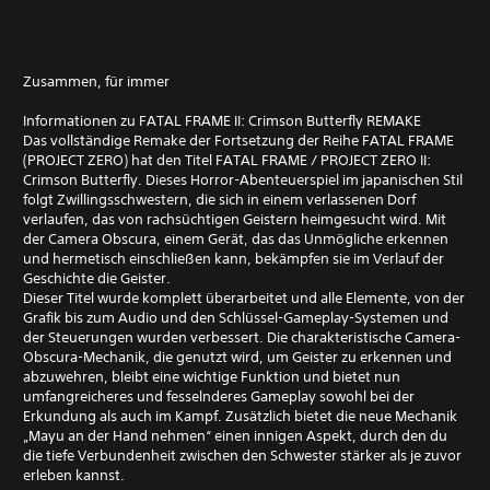
Zusammen, für immer
Informationen zu FATAL FRAME II: Crimson Butterfly REMAKE
Das vollständige Remake der Fortsetzung der Reihe FATAL FRAME
(PROJECT ZERO) hat den Titel FATAL FRAME / PROJECT ZERO II:
Crimson Butterfly. Dieses Horror-Abenteuerspiel im japanischen Stil
folgt Zwillingsschwestern, die sich in einem verlassenen Dorf
verlaufen, das von rachsüchtigen Geistern heimgesucht wird. Mit
der Camera Obscura, einem Gerät, das das Unmögliche erkennen
und hermetisch einschließen kann, bekämpfen sie im Verlauf der
Geschichte die Geister.
Dieser Titel wurde komplett überarbeitet und alle Elemente, von der
Grafik bis zum Audio und den Schlüssel-Gameplay-Systemen und
der Steuerungen wurden verbessert. Die charakteristische Camera-
Obscura-Mechanik, die genutzt wird, um Geister zu erkennen und
abzuwehren, bleibt eine wichtige Funktion und bietet nun
umfangreicheres und fesselnderes Gameplay sowohl bei der
Erkundung als auch im Kampf. Zusätzlich bietet die neue Mechanik
„Mayu an der Hand nehmen“ einen innigen Aspekt, durch den du
die tiefe Verbundenheit zwischen den Schwester stärker als je zuvor
erleben kannst.