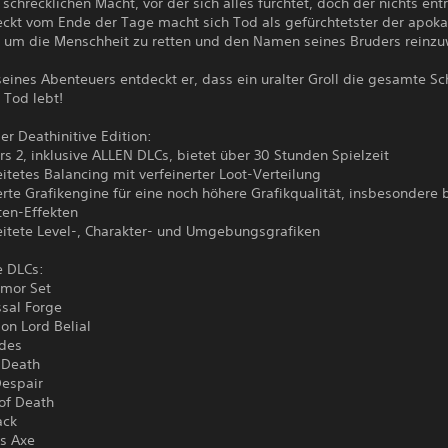
schrecklichen Macht, vor der sich alles fürchtet, doch der nichts ent
eckt vom Ende der Tage macht sich Tod als gefürchtetster der apoka
f, um die Menschheit zu retten und den Namen seines Bruders reinz
eines Abenteuers entdeckt er, dass ein uralter Groll die gesamte S
. Tod lebt!
er Deathinitive Edition:
rs 2, inklusive ALLEN DLCs, bietet über 30 Stunden Spielzeit
itetes Balancing mit verfeinerter Loot-Verteilung
rte Grafikengine für eine noch höhere Grafikqualität, insbesondere b
ten-Effekten
eitete Level-, Charakter- und Umgebungsgrafiken
e DLCs:
rmor Set
ssal Forge
on Lord Belial
ides
 Death
Despair
of Death
ack
's Axe