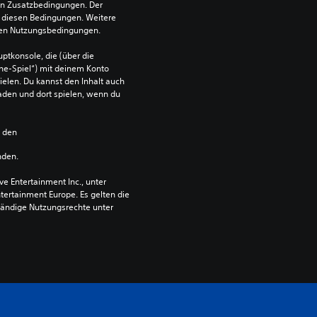
en Zusatzbedingungen. Der 
diesen Bedingungen. Weitere 
 den Nutzungsbedingungen.
ptkonsole, die (über die 
ne-Spiel“) mit deinem Konto 
ielen. Du kannst den Inhalt auch 
den und dort spielen, wenn du 
n den 
nden.
 Entertainment Inc., unter 
ntertainment Europe. Es gelten die 
ändige Nutzungsrechte unter 