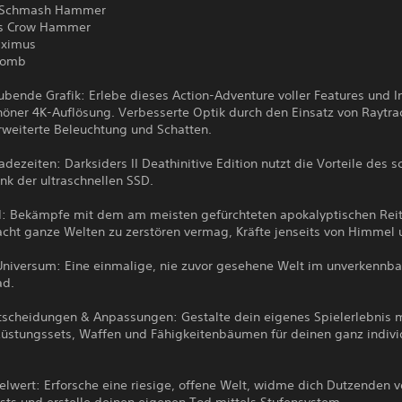
r Schmash Hammer
r's Crow Hammer
aximus
 Tomb
ende Grafik: Erlebe dieses Action-Adventure voller Features und In
öner 4K-Auflösung. Verbesserte Optik durch den Einsatz von Raytra
rweiterte Beleuchtung und Schatten.
adezeiten: Darksiders II Deathinitive Edition nutzt die Vorteile des s
nk der ultraschnellen SSD.
d: Bekämpfe mit dem am meisten gefürchteten apokalyptischen Reit
cht ganze Welten zu zerstören vermag, Kräfte jenseits von Himmel 
Universum: Eine einmalige, nie zuvor gesehene Welt im unverkennbar
ad.
tscheidungen & Anpassungen: Gestalte dein eigenes Spielerlebnis 
Rüstungssets, Waffen und Fähigkeitenbäumen für deinen ganz indivi
elwert: Erforsche eine riesige, offene Welt, widme dich Dutzenden 