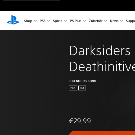
Shop
PS5
Spiele
PS Plus
Zubehör
News
Suppo
Darksiders I
Deathinitiv
THQ NORDIC GMBH
PS4
PS5
€29,99