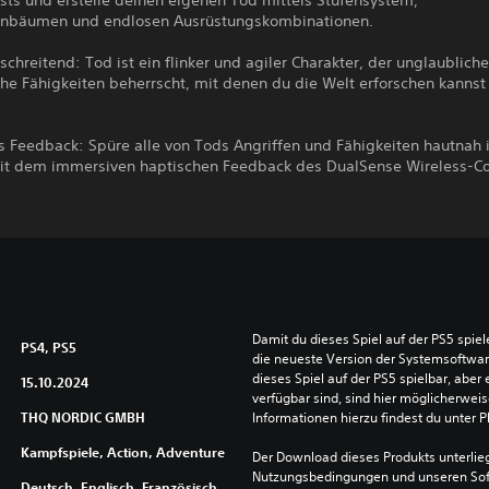
ts und erstelle deinen eigenen Tod mittels Stufensystem,
enbäumen und endlosen Ausrüstungskombinationen.
chreitend: Tod ist ein flinker und agiler Charakter, der unglaublich
he Fähigkeiten beherrscht, mit denen du die Welt erforschen kannst
s Feedback: Spüre alle von Tods Angriffen und Fähigkeiten hautnah 
t dem immersiven haptischen Feedback des DualSense Wireless-Con
Damit du dieses Spiel auf der PS5 spie
PS4, PS5
die neueste Version der Systemsoftware 
dieses Spiel auf der PS5 spielbar, aber 
15.10.2024
verfügbar sind, sind hier möglicherweis
THQ NORDIC GMBH
Informationen hierzu findest du unter 
Kampfspiele, Action, Adventure
Der Download dieses Produkts unterlieg
Nutzungsbedingungen und unseren So
Deutsch, Englisch, Französisch