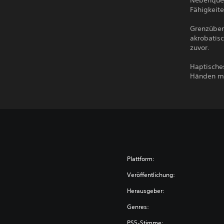
Nebenques
Fähigkeit
Grenzübers
akrobatisc
zuvor.
Haptische
Händen mi
Plattform:
Veröffentlichung:
Herausgeber:
Genres:
PS5-Stimme: