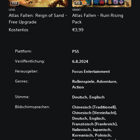
PS5
PS5
LEVEL
OBJEKT
Atlas Fallen: Reign of Sand -
Atlas Fallen - Ruin Rising
Free Upgrade
Pack
Kostenlos
€3,99
Plattform:
PS5
Veröffentlichung:
6.8.2024
Herausgeber:
Focus Entertainment
Genres:
Rollenspiele, Adventure,
Action
Stimme:
Deutsch, Englisch
Bildschirmsprachen:
Chinesisch (Traditionell),
Chinesisch (Vereinfacht),
Deutsch, Englisch,
Französisch (Frankreich),
Italienisch, Japanisch,
Koreanisch, Polnisch,