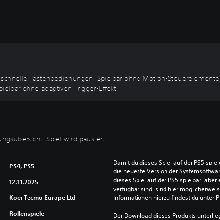
e schnelle Tastenbedienungen, Spielbar ohne Motion-Steuerelemente
pielbar ohne adaptiven Trigger-Effekt
ungsübersicht, Spiel wird pausiert
Damit du dieses Spiel auf der PS5 spie
PS4, PS5
die neueste Version der Systemsoftware 
dieses Spiel auf der PS5 spielbar, aber 
12.11.2025
verfügbar sind, sind hier möglicherweis
Koei Tecmo Europe Ltd
Informationen hierzu findest du unter 
Rollenspiele
Der Download dieses Produkts unterlieg