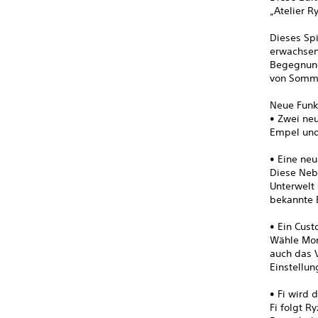
„Atelier R
Dieses Spi
erwachsen
Begegnung
von Somme
Neue Funk
• Zwei ne
Empel und 
• Eine ne
Diese Nebe
Unterwelt
bekannte B
• Ein Cus
Wähle Mons
auch das 
Einstellun
• Fi wird 
Fi folgt R