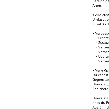
Bereich de
Arten.
• Alle Zus
Umfasst so
Zusatzkar
• Verbess
- Erhöhte
- Zusätzl
- Verbess
- Verbess
- Überarb
- Verbess
• Verknüpf
Du kannst
Gegenstän
Hinweis: „
Speicherd
Hinweis: D
dass du E
Ausführlic