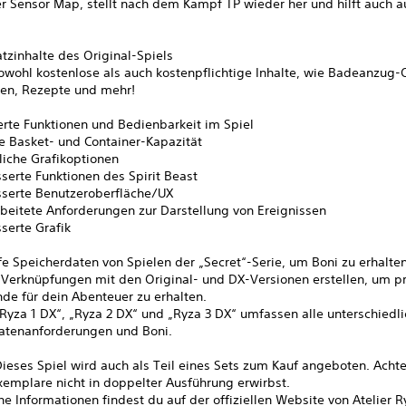
r Sensor Map, stellt nach dem Kampf TP wieder her und hilft auch a
atzinhalte des Original-Spiels
wohl kostenlose als auch kostenpflichtige Inhalte, wie Badeanzug-O
ten, Rezepte und mehr!
erte Funktionen und Bedienbarkeit im Spiel
 Basket- und Container-Kapazität
iche Grafikoptionen
erte Funktionen des Spirit Beast
erte Benutzeroberfläche/UX
eitete Anforderungen zur Darstellung von Ereignissen
erte Grafik
e Speicherdaten von Spielen der „Secret“-Serie, um Boni zu erhalten
 Verknüpfungen mit den Original- und DX-Versionen erstellen, um p
de für dein Abenteuer zu erhalten.
Ryza 1 DX“, „Ryza 2 DX“ und „Ryza 3 DX“ umfassen alle unterschiedl
atenanforderungen und Boni.
ieses Spiel wird auch als Teil eines Sets zum Kauf angeboten. Achte
xemplare nicht in doppelter Ausführung erwirbst.
he Informationen findest du auf der offiziellen Website von Atelier R