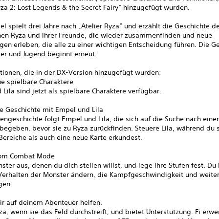
yza 2: Lost Legends & the Secret Fairy“ hinzugefügt wurden.
el spielt drei Jahre nach „Atelier Ryza“ und erzählt die Geschichte d
en Ryza und ihrer Freunde, die wieder zusammenfinden und neue
en erleben, die alle zu einer wichtigen Entscheidung führen. Die G
r und Jugend beginnt erneut.
tionen, die in der DX-Version hinzugefügt wurden:
ue spielbare Charaktere
Lila sind jetzt als spielbare Charaktere verfügbar.
ue Geschichte mit Empel und Lila
ngeschichte folgt Empel und Lila, die sich auf die Suche nach eine
 begeben, bevor sie zu Ryza zurückfinden. Steuere Lila, während du
ereiche als auch eine neue Karte erkundest.
tom Combat Mode
ter aus, denen du dich stellen willst, und lege ihre Stufen fest. Du
Verhalten der Monster ändern, die Kampfgeschwindigkeit und weite
gen.
dir auf deinem Abenteuer helfen.
yza, wenn sie das Feld durchstreift, und bietet Unterstützung. Fi erwe