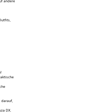
uf andere
utfits,
!
raktische
iche
 darauf,
yza DX.