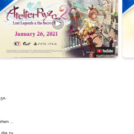
S5®-
tehen …
 die zu