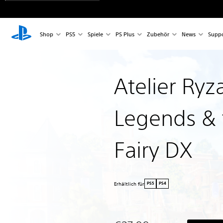
Shop
PS5
Spiele
PS Plus
Zubehör
News
Suppo
Atelier Ryza
Legends & 
Fairy DX
Erhältlich für
PS5
PS4