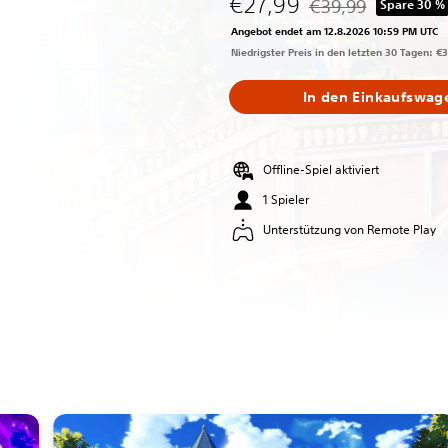
€27,99
€39,99
Spare 30 %
Preisnachlass gegen
Angebot endet am 12.8.2026 10:59 PM UTC
Niedrigster Preis in den letzten 30 Tagen: €
In den Einkaufswag
Offline-Spiel aktiviert
1 Spieler
Unterstützung von Remote Play