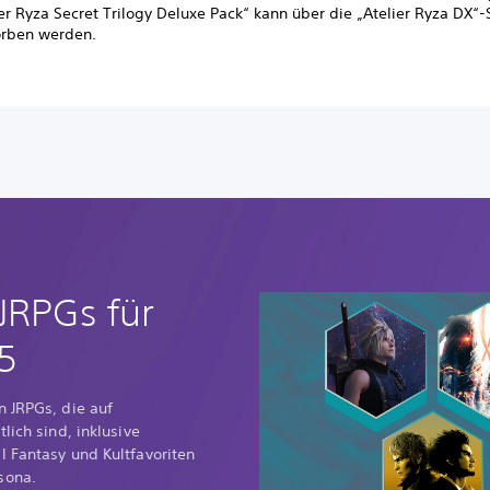
er Ryza Secret Trilogy Deluxe Pack“ kann über die „Atelier Ryza DX“-
orben werden.
JRPGs für
5
n JRPGs, die auf
lich sind, inklusive
l Fantasy und Kultfavoriten
sona.