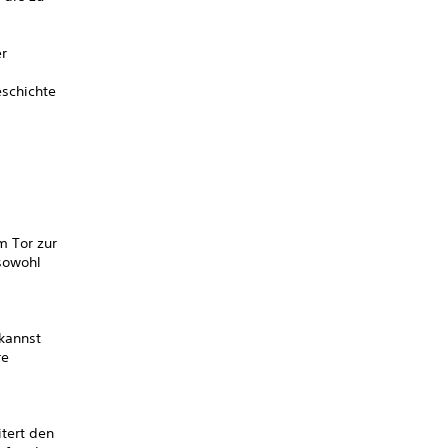
er
eschichte
m Tor zur
 sowohl
 kannst
re
itert den