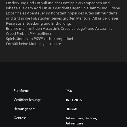
Entdeckung und Enthüllung der Einzelspielerkampagnen und
Inhalte aus dem Add-On aus der dreiteiligen Spielsammlung. Erlebe
Ezios finales Abenteuer im Konstantinopel des 16ten Jahrhunderts
und tritt in die Fußstapfen seines großen Mentors, Altaïr bei dieser
Reise aus Entdeckung und Enthüllung.
Erfahre mehr mit den Assassin's Creed Lineage® und Assassin's
Creed Embers™-Kurzfilmen.
Spielstände von PS3™ nicht kompatibel.
Enthält keine Multiplayer-Inhalte.
Plattform:
PS4
Veröffentlichung:
16.11.2016
Herausgeber:
Ubisoft
Genres:
Adventure, Action,
Adventure